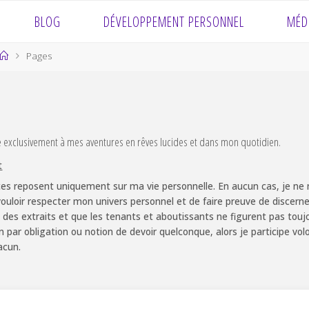
BLOG
DÉVELOPPEMENT PERSONNEL
MÉD
Home
Pages
e exclusivement à mes aventures en rêves lucides et dans mon quotidien.
t
es reposent uniquement sur ma vie personnelle. En aucun cas, je ne m
ouloir respecter mon univers personnel et de faire preuve de discernem
 des extraits et que les tenants et aboutissants ne figurent pas touj
non par obligation ou notion de devoir quelconque, alors je participe v
acun.