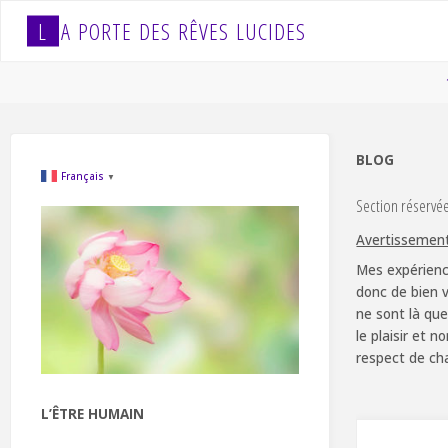
Skip
L
A
P
O
R
T
E
D
E
S
R
Ê
V
E
S
L
U
C
I
D
E
S
to
content
BLOG
Français
▼
Section réservé
Avertissemen
Mes expérienc
donc de bien v
ne sont là que
le plaisir et 
respect de ch
L’ÊTRE HUMAIN