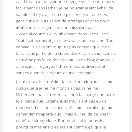
aussi fascinant de voir une énergie se dissoudre aussi
facilement dans l’éther. Je ne pouvais m’empêcher de
soupirer. Il n’y avait rien de plus énervant que des
gens curieux qui usaient de stratèges et vices pour
m’atteindre. Les gens ne connaissaient pas le
« cordial-courtois » ? Visiblement, dans l’astral, non.
Tout était permis et je ne le savais que trop bien. Tout
comme ils n’avaient toujours pas compris que je ne
faisais pas partie de la classe des « bons samaritains ».
Ce n’était pas faute de prévenir… Mon blog était clair
à ce sujet, il regorgeait d’informations diverses et
variées quant à la nature de mes énergies.
J’allais repartir et m’éviter la confrontation, mais je me
disais que si je ne me montrais pas, ils ne me
lâcheraient pas et reviendraient à la charge une autre
fois, parce que justement, ils n’auraient pas eu de
réponses. Les consciences présentes auraient pu me
demander n’importe quoi, mais au lieu de ça, c’était
un défouloir égotique. Pourquoi moi je pouvais,
pourquoi mes énergies étaient comme ça, que je