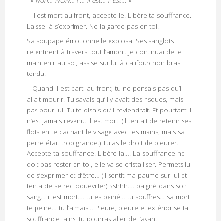
–
« Non… NON… ! … Il est… il est… «
– Il est mort au front, accepte-le. Libère ta souffrance.
Laisse-là s’exprimer. Ne la garde pas en toi.
Sa soupape émotionnelle explosa. Ses sanglots
retentirent à travers tout l’amphi. Je continuai de le
maintenir au sol, assise sur lui à califourchon bras
tendu.
– Quand il est parti au front, tu ne pensais pas qu’il
allait mourir. Tu savais qu’il y avait des risques, mais
pas pour lui. Tu te disais qu’il reviendrait. Et pourtant. Il
n’est jamais revenu. Il est mort. (Il tentait de retenir ses
flots en te cachant le visage avec les mains, mais sa
peine était trop grande.) Tu as le droit de pleurer.
Accepte ta souffrance. Libère-la…. La souffrance ne
doit pas rester en toi, elle va se cristalliser. Permets-lui
de s’exprimer et d’être… (Il sentit ma paume sur lui et
tenta de se recroqueviller) Sshhh…. baigné dans son
sang… il est mort…. tu es peiné… tu souffres… sa mort
te peine… tu l’aimais… Pleure, pleure et extériorise ta
souffrance, ainsi tu pourras aller de l’avant.