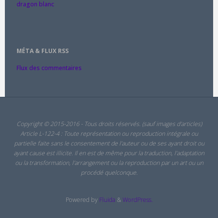
dragon blanc
MÉTA & FLUX RSS
Flux des commentaires
Copyright © 2015-2016 - Tous droits réservés. (sauf images d'articles)
Article L-122-4 : Toute représentation ou reproduction intégrale ou
partielle faite sans le consentement de l'auteur ou de ses ayant droit ou
ayant cause est illicite. Il en est de même pour la traduction, l'adaptation
ou la transformation, l'arrangement ou la reproduction par un art ou un
procédé quelconque.
Powered by
Fluida
&
WordPress.