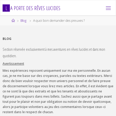
Skip
L
A
P
O
R
T
E
D
E
S
R
Ê
V
E
S
L
U
C
I
D
E
S
to
content
Home
Blog
A quoi bon demander des preuves ?
BLOG
Section réservée exclusivement à mes aventures en rêves lucides et dans mon
quotidien.
Avertissement
Mes expériences reposent uniquement sur ma vie personnelle. En aucun
cas, je ne me base sur des croyances, paroles ou textes extérieurs. Merci
donc de bien vouloir respecter mon univers personnel et de faire preuve
de discernement lorsque vous lirez mes articles. En effet, il est évident que
ce ne sont là que des extraits et que les tenants et aboutissants ne
figurent pas toujours dans mes billets. Sachez aussi que je partage avant
tout pour le plaisir et non par obligation ou notion de devoir quelconque,
alors je participe volontiers au jeu des commentaires lorsque ceux-ci
restent dans le respect de chacun.