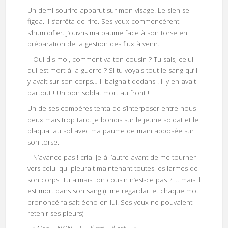
Un demi-sourire apparut sur mon visage. Le sien se
figea. Il s’arrêta de rire. Ses yeux commencèrent
s’humidifier. J’ouvris ma paume face à son torse en
préparation de la gestion des flux à venir.
– Oui dis-moi, comment va ton cousin ? Tu sais, celui
qui est mort à la guerre ? Si tu voyais tout le sang qu’il
y avait sur son corps… Il baignait dedans ! Il y en avait
partout ! Un bon soldat mort au front !
Un de ses compères tenta de s’interposer entre nous
deux mais trop tard. Je bondis sur le jeune soldat et le
plaquai au sol avec ma paume de main apposée sur
son torse.
– N’avance pas ! criai-je à l’autre avant de me tourner
vers celui qui pleurait maintenant toutes les larmes de
son corps. Tu aimais ton cousin n’est-ce pas ? … mais il
est mort dans son sang (il me regardait et chaque mot
prononcé faisait écho en lui. Ses yeux ne pouvaient
retenir ses pleurs)