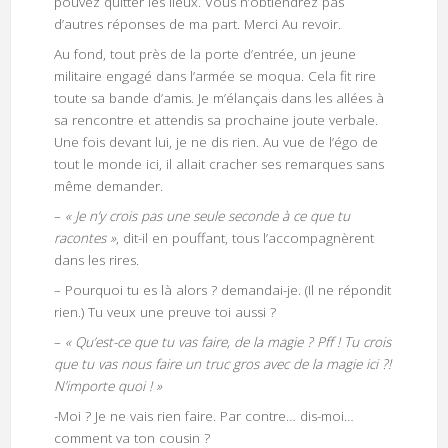
pouvez quitter les lieux. Vous n’obtiendrez pas
d’autres réponses de ma part. Merci Au revoir.
Au fond, tout près de la porte d’entrée, un jeune
militaire engagé dans l’armée se moqua. Cela fit rire
toute sa bande d’amis. Je m’élançais dans les allées à
sa rencontre et attendis sa prochaine joute verbale.
Une fois devant lui, je ne dis rien. Au vue de l’égo de
tout le monde ici, il allait cracher ses remarques sans
même demander.
–
« Je n’y crois pas une seule seconde à ce que tu
racontes »
, dit-il en pouffant, tous l’accompagnèrent
dans les rires.
– Pourquoi tu es là alors ? demandai-je. (Il ne répondit
rien.) Tu veux une preuve toi aussi ?
–
« Qu’est-ce que tu vas faire, de la magie ? Pff ! Tu crois
que tu vas nous faire un truc gros avec de la magie ici ?!
N’importe quoi ! »
-Moi ? Je ne vais rien faire. Par contre… dis-moi…
comment va ton cousin ?