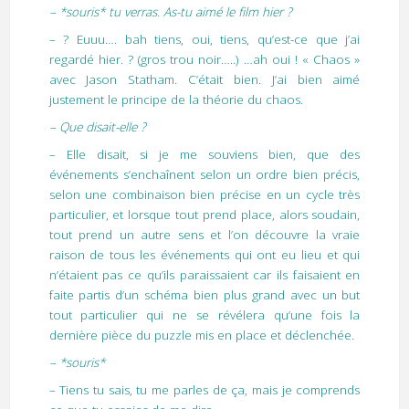
– *souris* tu verras. As-tu aimé le film hier ?
– ? Euuu…. bah tiens, oui, tiens, qu’est-ce que j’ai
regardé hier. ? (gros trou noir…..) …ah oui ! « Chaos »
avec Jason Statham. C’était bien. J’ai bien aimé
justement le principe de la théorie du chaos.
– Que disait-elle ?
– Elle disait, si je me souviens bien, que des
événements s’enchaînent selon un ordre bien précis,
selon une combinaison bien précise en un cycle très
particulier, et lorsque tout prend place, alors soudain,
tout prend un autre sens et l’on découvre la vraie
raison de tous les événements qui ont eu lieu et qui
n’étaient pas ce qu’ils paraissaient car ils faisaient en
faite partis d’un schéma bien plus grand avec un but
tout particulier qui ne se révélera qu’une fois la
dernière pièce du puzzle mis en place et déclenchée.
– *souris*
– Tiens tu sais, tu me parles de ça, mais je comprends