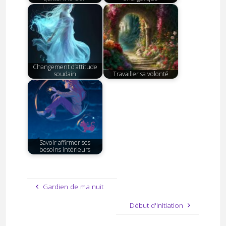
Changement d’attitude
soudain
Travailler sa volonté
Savoir affirmer ses
besoins intérieurs
Gardien de ma nuit
Début d'initiation