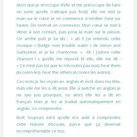
Alors que je m’occupe d’elle et me préoccupe de faire
en sorte qu’elle n’attrape pas froid, elle me met la
main sur le cœur et on commence à méditer l’une sur
l’autre. On rentrait en connexion. Mon cœur se met à
vibrer à son contact, puis pose la main sur le plexus.
On arrête puis je lui dis : « ah !! j’ai entendu cette
musique « Bridge over trouble water » de Simon and
Garkunkel, et je lui chantonne. « Ah ! J’adore cette
chanson ! » qu’elle me répond. Et elle, elle me dit :
« Ce n’est pas toi que tu n’écoutes pas mais hear them
(écoutes-les), hear the others (écoutes les autres).
Ces mots je les voyais en anglais et écrit dans ma tête,
mais elle me les a dit aussi. Elle a switché en anglais je
ne sais pas pourquoi, ou alors elle les a dit en
français mais je les ai traduit automatiquement en
anglais. Va comprendre.
Bref, toujours est-il qu’elle m’a aidé à comprendre
cette histoire d’écoute, parce que ça devenait
incompréhensible ce truc.