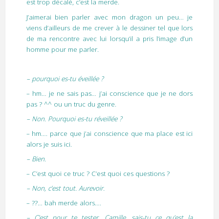
est trop décalé, c’est la merde.
J’aimerai bien parler avec mon dragon un peu… je
viens d’ailleurs de me crever à le dessiner tel que lors
de ma rencontre avec lui lorsqu’il a pris l’image d’un
homme pour me parler.
– pourquoi es-tu éveillée ?
– hm… je ne sais pas… j’ai conscience que je ne dors
pas ? ^^ ou un truc du genre.
– Non. Pourquoi es-tu réveillée ?
– hm…. parce que j’ai conscience que ma place est ici
alors je suis ici.
– Bien.
– C’est quoi ce truc ? C’est quoi ces questions ?
– Non, c’est tout. Aurevoir.
– ??… bah merde alors….
– C’est pour te tester. Camille, sais-tu ce qu’est la