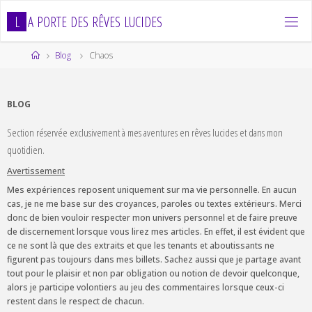
Skip
L
A
P
O
R
T
E
D
E
S
R
Ê
V
E
S
L
U
C
I
D
E
S
to
content
Home
Blog
Chaos
BLOG
Section réservée exclusivement à mes aventures en rêves lucides et dans mon
quotidien.
Avertissement
Mes expériences reposent uniquement sur ma vie personnelle. En aucun
cas, je ne me base sur des croyances, paroles ou textes extérieurs. Merci
donc de bien vouloir respecter mon univers personnel et de faire preuve
de discernement lorsque vous lirez mes articles. En effet, il est évident que
ce ne sont là que des extraits et que les tenants et aboutissants ne
figurent pas toujours dans mes billets. Sachez aussi que je partage avant
tout pour le plaisir et non par obligation ou notion de devoir quelconque,
alors je participe volontiers au jeu des commentaires lorsque ceux-ci
restent dans le respect de chacun.