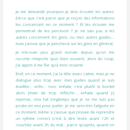
Je me demande pourquoi je dois écouter les autres.
Est-ce que c’est parce que je reçois des informations
les concernant en ce moment ? Et les écouter me
permettrait de les percevoir ? Je ne sais pas si les
autres concernent les gens, ou mes autres guides….
mais j’avoue que je pencherai sur les gens en général.
Je n’écoute plus grand monde depuis qu’on me
raconte n’importe quoi bien souvent, alors du coup,
j’ai appris à me fier qu’à mon ressenti.
Bref, en ce moment, j’ai la tête assez calme, mais je ne
dialogue plus trop avec mes guides quand je suis
éveillée… enfin… non, enfaite, c’est plutôt le bordel
alors j’évite de trop réfléchir… enfaite quand j’y
repense, cela fait longtemps que je ne me suis pas
posée en moi pour parler. Je me sens très fatiguée en
ce moment, même si j’avoue que j’essaie de reprendre
un rythme correct (c’est à dire levée avant 12h et
couchée avant 2h du mat… parce qu’après, quand on