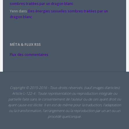
sombres traitées par un dragon blanc
Yenn
dans
Des énergies sexuelles sombres traitées par un
dragon blanc
MÉTA & FLUX RSS
Flux des commentaires
Copyright © 2015-2016 - Tous droits réservés. (sauf images d'articles)
Article L-122-4 : Toute représentation ou reproduction intégrale ou
partielle faite sans le consentement de l'auteur ou de ses ayant droit ou
ayant cause est illicite. Il en est de même pour la traduction, l'adaptation
ou la transformation, l'arrangement ou la reproduction par un art ou un
procédé quelconque.