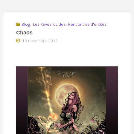
Blog
,
Les Rêves lucides
,
Rencontres d'entités
Chaos
13 novembre 2012