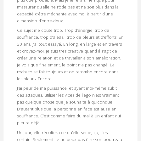
plus que probable. Mais je le ferais, rien que pour
m’assurer qu’elle ne rôde pas et ne soit plus dans la
capacité d’être méchante avec moi à partir d’une
dimension d’entre-deux.
Ce sujet me coûte trop. Trop d’énergie, trop de
souffrance, trop d’aléas, trop de pleurs et d’efforts. En
30 ans, j’ai tout essayé. En long, en large et en travers
et croyez-moi, je suis très créative quand il s’agit de
créer une relation et de travailler à son amélioration.
Je vois que finalement, le point n’a pas changé. La
rechute se fait toujours et on retombe encore dans
les pleurs. Encore.
J’ai peur de ma puissance, et ayant moi-même subit
des attaques, utiliser les vices de l’égo n’est vraiment
pas quelque chose que je souhaite à quiconque.
D’autant plus que la personne en face est aussi en
souffrance. C’est comme faire du mal à un enfant qui
pleure déjà.
Un Jour, elle récoltera ce qu’elle sème, ça, c’est
certain. Seulement, je ne peux pas être son bourreau,