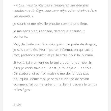
– « Oui, mais tu n’as pas à t’inquiéter. Ses énergies
sombres et de l’égo, vous avez dépassé ce stade et êtes
liés au-delà. »
Je souris et me réveille ensuite comme une fleur.
Je me sens bien, reposée, détendue et surtout,
contente.
Moi, de toute manière, dès qu’on me parle de dragon,
je suis comblée. Peu importe l’information qui suit le
mot, j’entends
dragon
et j’ai le smile pour la journée.
Et voilà, j’ai vraiment eu le smile pour la journée. En
plus, Je crois savoir qui c’est. Je l’ai déjà vu une fois.
On s’adore lui et moi, mais ne me demandez pas
pourquoi. Même moi, je serais curieuse de savoir
comment j’ai pu me créer un tel lien à travers le temps
et les âges.
Bises