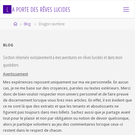
Skip
L
A
P
O
R
T
E
D
E
S
R
Ê
V
E
S
L
U
C
I
D
E
S
to
content
Home
Blog
Dragon sombre
BLOG
Section réservée exclusivement à mes aventures en rêves lucides et dans mon
quotidien.
Avertissement
Mes expériences reposent uniquement sur ma vie personnelle. En aucun
cas, je ne me base sur des croyances, paroles ou textes extérieurs. Merci
donc de bien vouloir respecter mon univers personnel et de faire preuve
de discernement lorsque vous lirez mes articles. En effet, il est évident que
ce ne sont là que des extraits et que les tenants et aboutissants ne
figurent pas toujours dans mes billets. Sachez aussi que je partage avant
tout pour le plaisir et non par obligation ou notion de devoir quelconque,
alors je participe volontiers au jeu des commentaires lorsque ceux-ci
restent dans le respect de chacun.