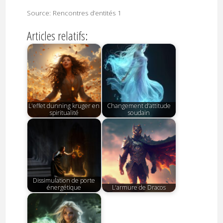
Source: Rencontres d’entités 1
Articles relatifs:
L'effet dunning kruger en
Changement d’attitude
spiritualité
soudain
Dissimulation de porte
énergétique
L'armure de Dracos