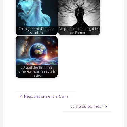
Changement d’attitude
Ne pas accepter les guides
soudain
de l'ombre
L'Appel des flammes
jumelles incarnées via la
magie…
Négociations entre Clans
La clé du bonheur