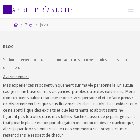
Skip
L
A
P
O
R
T
E
D
E
S
R
Ê
V
E
S
L
U
C
I
D
E
S
to
content
Home
Blog
Joshua
BLOG
Section réservée exclusivement à mes aventures en rêves lucides et dans mon
quotidien.
Avertissement
Mes expériences reposent uniquement sur ma vie personnelle. En aucun
cas, je ne me base sur des croyances, paroles ou textes extérieurs. Merci
donc de bien vouloir respecter mon univers personnel et de faire preuve
de discernement lorsque vous lirez mes articles. En effet, il est évident que
ce ne sont là que des extraits et que les tenants et aboutissants ne
figurent pas toujours dans mes billets. Sachez aussi que je partage avant
tout pour le plaisir et non par obligation ou notion de devoir quelconque,
alors je participe volontiers au jeu des commentaires lorsque ceux-ci
restent dans le respect de chacun.