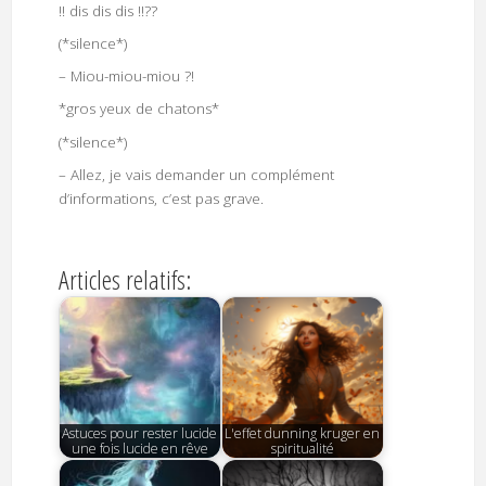
!! dis dis dis !!??
(*silence*)
– Miou-miou-miou ?!
*gros yeux de chatons*
(*silence*)
– Allez, je vais demander un complément
d’informations, c’est pas grave.
Articles relatifs:
Astuces pour rester lucide
L'effet dunning kruger en
une fois lucide en rêve
spiritualité