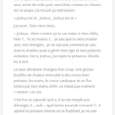
seul, arrivé de nulle part, sans Uriel, comme un cheveu
sur la soupe, j’ai trouvé ça intéressant.
« Joshua est là… Joshua… Joshua est là. »
J’ai souri.
Tiens tiens tiens…
– Joshua… Alors comme ça tu vas rester à mes côtés,
hein ?… Tu es revenu ?… Je sais que tu viens m’aider
avec mes énergies… Je ne sais pas comment je sais,
mais tu m’aides aussi à gérer mon égo et mes pulsions
violentes. Viens, Joshua. J’accepte ta présence. Révèle
toi à moi.
Le taux vibratoire changea d’un coup. Une grosse
bouffée de chaleur m’envahit à des zones bien
précises, les mains, le coeur cardiaque et un flux
rentra par mes mains. Enfin, ce n’était pas vraiment
« rentrer » en soi.
C’est fou la capacité qu’il a. Il ne me remplit pas
d’énergie, il…. euh…. quel terme pourrait convenir ?… il
aplanit la pression interne en la fluidifiant, je ne sais