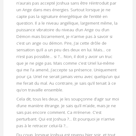
n’aurais pas accepté Joshua sans être réintroduit par
un Ange dans mes énergies. Surtout lorsque je ne
capte pas la signature énergétique de l’entité en
question. Il a le niveau angélique, largement même, la
puissance vibratoire du niveau d’un Ange ou d’un
Démon mais bizarrement, je n’arrive pas à savoir si
c’est un ange ou démon. Pire, j’ai cette drôle de
sensation qu’il a un peu des deux en lui. Mais… ce
n’est pas possible… si ?… Non, il doit y avoir un truc
que je ne pige pas. Mais comme c’est Uriel lui-même
qui me l’a amené, j’accepte sa présence. Uniquement
pour ça. Uriel ne serait jamais venu avec quelqu’un qui
me ferait du mal. Au contraire, je sais qu’il tenait à ce
qu’on travaille ensemble.
Cela dit, tous les deux, je les soupçonne d’agir sur moi
d’une manière étrange. Je sais qu’il m’aide, mais je ne
sais pas encore comment. Ca m’énerve. C’est
perturbant. Qui est Joshua ?… Et pourquoi je n’arrive
pas à le retracer celui-là ?…
Du coup, lorsque Joshua est revenu hier soir, et tout