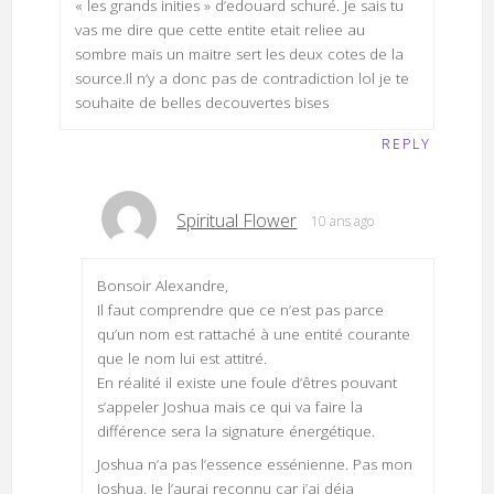
« les grands inities » d’edouard schuré. Je sais tu
vas me dire que cette entite etait reliee au
sombre mais un maitre sert les deux cotes de la
source.Il n’y a donc pas de contradiction lol je te
souhaite de belles decouvertes bises
REPLY
Spiritual Flower
10 ans ago
Bonsoir Alexandre,
Il faut comprendre que ce n’est pas parce
qu’un nom est rattaché à une entité courante
que le nom lui est attitré.
En réalité il existe une foule d’êtres pouvant
s’appeler Joshua mais ce qui va faire la
différence sera la signature énergétique.
Joshua n’a pas l’essence essénienne. Pas mon
Joshua. Je l’aurai reconnu car j’ai déja