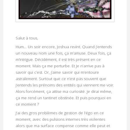
Salut à tous,
Hum… Un soir encore, Joshua revint. Quand j’entends
un nouveau nom une fois, ça m’amuse. Deux fois, ça
m’intrigue. Décidément, il est très présent en ce
moment. Mais ça me perturbe. Et Je n’arrive pas à
savoir qui c’est. Or, j’aime savoir qui m’entoure
astralement. Surtout que ce n’est pas souvent que
j’entends les prénoms des entités qui viennent me voir.
Alors forcément, ça attise ma curiosité. Je dirai même,
ça me rend un tantinet obstinée. Et puis pourquoi en
ce moment ?
J’ai des gros problèmes de gestion de l’égo en ce
moment, avec des pulsions internes très violentes
alors que ma surface compense comme elle peut et