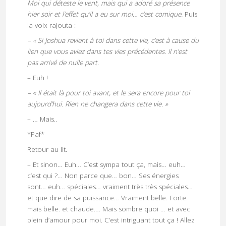
Moi qui déteste le vent, mais qui a adoré sa présence
hier soir et l’effet qu’il a eu sur moi… c’est comique.
Puis
la voix rajouta :
– « Si Joshua revient à toi dans cette vie, c’est à cause du
lien que vous aviez dans tes vies précédentes. Il n’est
pas arrivé de nulle part.
– Euh !
– « Il était là pour toi avant, et le sera encore pour toi
aujourd’hui. Rien ne changera dans cette vie. »
– … Mais..
*Paf*
Retour au lit.
– Et sinon… Euh… C’est sympa tout ça, mais… euh…
c’est qui ?… Non parce que… bon… Ses énergies
sont… euh… spéciales… vraiment très très spéciales…
et que dire de sa puissance… Vraiment belle. Forte.
mais belle. et chaude…. Mais sombre quoi … et avec
plein d’amour pour moi. C’est intriguant tout ça ! Allez