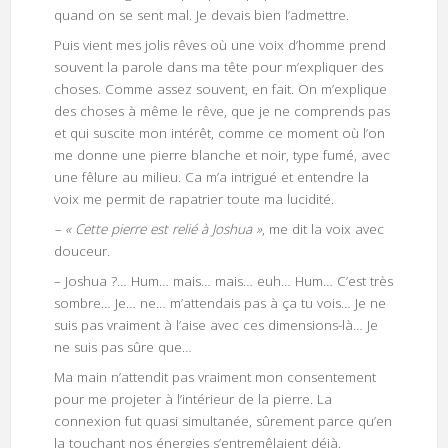
quand on se sent mal. Je devais bien l’admettre.
Puis vient mes jolis rêves où une voix d’homme prend
souvent la parole dans ma tête pour m’expliquer des
choses. Comme assez souvent, en fait. On m’explique
des choses à même le rêve, que je ne comprends pas
et qui suscite mon intérêt, comme ce moment où l’on
me donne une pierre blanche et noir, type fumé, avec
une fêlure au milieu. Ca m’a intrigué et entendre la
voix me permit de rapatrier toute ma lucidité.
– « Cette pierre est relié à Joshua »
, me dit la voix avec
douceur.
– Joshua ?… Hum… mais… mais… euh… Hum… C’est très
sombre… Je… ne… m’attendais pas à ça tu vois… Je ne
suis pas vraiment à l’aise avec ces dimensions-là… Je
ne suis pas sûre que…
Ma main n’attendit pas vraiment mon consentement
pour me projeter à l’intérieur de la pierre. La
connexion fut quasi simultanée, sûrement parce qu’en
la touchant nos énergies s’entremêlaient déjà.