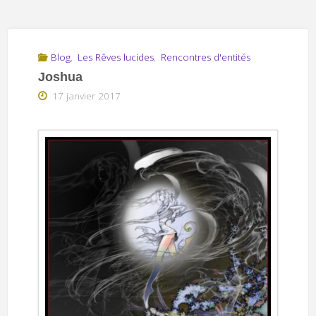
Blog
,
Les Rêves lucides
,
Rencontres d'entités
Joshua
17 janvier 2017