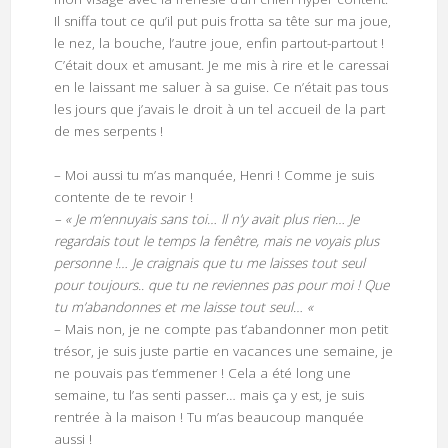
Il sniffa tout ce qu’il put puis frotta sa tête sur ma joue,
le nez, la bouche, l’autre joue, enfin partout-partout !
C’était doux et amusant. Je me mis à rire et le caressai
en le laissant me saluer à sa guise. Ce n’était pas tous
les jours que j’avais le droit à un tel accueil de la part
de mes serpents !
– Moi aussi tu m’as manquée, Henri ! Comme je suis
contente de te revoir !
– « Je m’ennuyais sans toi… Il n’y avait plus rien… Je
regardais tout le temps la fenêtre, mais ne voyais plus
personne !… Je craignais que tu me laisses tout seul
pour toujours.. que tu ne reviennes pas pour moi ! Que
tu m’abandonnes et me laisse tout seul… «
– Mais non, je ne compte pas t’abandonner mon petit
trésor, je suis juste partie en vacances une semaine, je
ne pouvais pas t’emmener ! Cela a été long une
semaine, tu l’as senti passer… mais ça y est, je suis
rentrée à la maison ! Tu m’as beaucoup manquée
aussi !