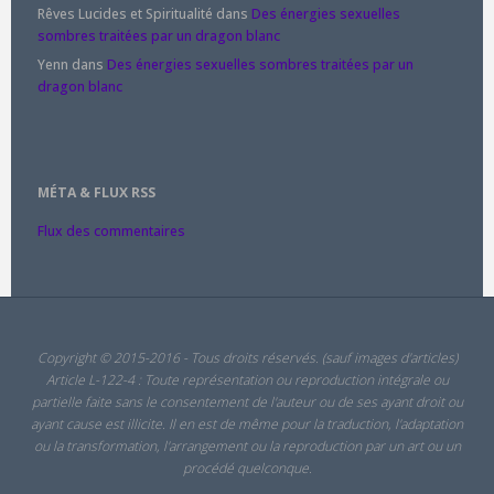
Rêves Lucides et Spiritualité
dans
Des énergies sexuelles
sombres traitées par un dragon blanc
Yenn
dans
Des énergies sexuelles sombres traitées par un
dragon blanc
MÉTA & FLUX RSS
Flux des commentaires
Copyright © 2015-2016 - Tous droits réservés. (sauf images d'articles)
Article L-122-4 : Toute représentation ou reproduction intégrale ou
partielle faite sans le consentement de l'auteur ou de ses ayant droit ou
ayant cause est illicite. Il en est de même pour la traduction, l'adaptation
ou la transformation, l'arrangement ou la reproduction par un art ou un
procédé quelconque.