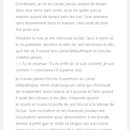
D’ordinaire, je ne les laisse jamais autant de temps
dans leur terra sans sortir, et je ne quitte pas la
maison autant de temps sans les voir. Une semaine
sans mouvement dans la maison, cela avait dû être
dur pour eux.
Pendant la nuit, je me retrouvai lucide, face à Henri. Je
le vis patienter derrière la vitre de son terrarium et dès
qu’il me vit, il ouvrit son canal télépathique et s’excita
comme jamais.
– « Tu es revenue ! Tu es enfin là ! Je suis content, je suis
content ! »
s’exclama-t-il à pleine voix.
Je n’avais jamais forcée l’ouverture du canal
télépathique. Henri était toujours celui qui choisissait
de m’atteindre dans l’astral, et il pouvait le faire quand
il avait des choses à me dire, n’importe quand.
Je souris et ouvris la porte de son bocal à la vitesse de
l’éclair. Son excitation et ses humeurs joviales me
touchaient rarement aussi directement. Il me bondit
dessus à plein gaz et sortit sa langue qui parcourut
mon visage avec la frénésie d’un chien hyper content.