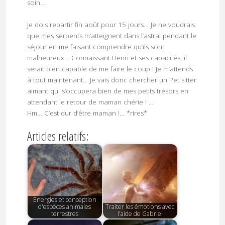
soin…
Je dois repartir fin août pour 15 jours… Je ne voudrais
que mes serpents m’atteignent dans l’astral pendant le
séjour en me faisant comprendre qu’ils sont
malheureux… Connaissant Henri et ses capacités, il
serait bien capable de me faire le coup ! Je m’attends
à tout maintenant… Je vais donc chercher un Pet sitter
aimant qui s’occupera bien de mes petits trésors en
attendant le retour de maman chérie ! …
Hm… C’est dur d’être maman !… *rires*
Articles relatifs:
Energies et conception
d'espèces animales
Traiter les émotions avec
terrestres
l'aide de Gabriel