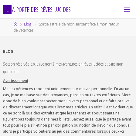
Skip
L
A
P
O
R
T
E
D
E
S
R
Ê
V
E
S
L
U
C
I
D
E
S
to
content
Home
Blog
Sortie astrale de mon serpent face à mon retour
de vacances
BLOG
Section réservée exclusivement à mes aventures en rêves lucides et dans mon
quotidien.
Avertissement
Mes expériences reposent uniquement sur ma vie personnelle. En aucun
cas, je ne me base sur des croyances, paroles ou textes extérieurs. Merci
donc de bien vouloir respecter mon univers personnel et de faire preuve
de discernement lorsque vous lirez mes articles. En effet, il est évident que
ce ne sont là que des extraits et que les tenants et aboutissants ne
figurent pas toujours dans mes billets. Sachez aussi que je partage avant
tout pour le plaisir et non par obligation ou notion de devoir quelconque,
alors je participe volontiers au jeu des commentaires lorsque ceux-ci