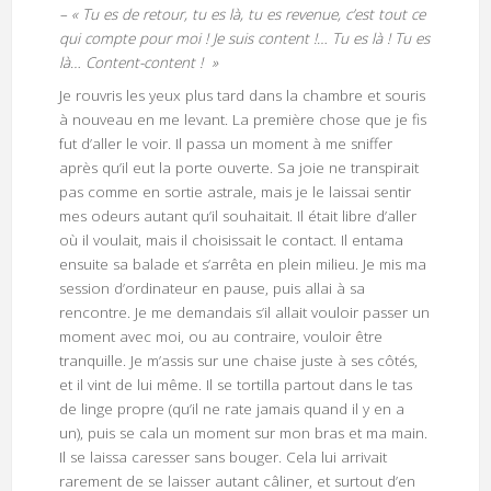
– « Tu es de retour, tu es là, tu es revenue, c’est tout ce
qui compte pour moi ! Je suis content !… Tu es là ! Tu es
là… Content-content ! »
Je rouvris les yeux plus tard dans la chambre et souris
à nouveau en me levant. La première chose que je fis
fut d’aller le voir. Il passa un moment à me sniffer
après qu’il eut la porte ouverte. Sa joie ne transpirait
pas comme en sortie astrale, mais je le laissai sentir
mes odeurs autant qu’il souhaitait. Il était libre d’aller
où il voulait, mais il choisissait le contact. Il entama
ensuite sa balade et s’arrêta en plein milieu. Je mis ma
session d’ordinateur en pause, puis allai à sa
rencontre. Je me demandais s’il allait vouloir passer un
moment avec moi, ou au contraire, vouloir être
tranquille. Je m’assis sur une chaise juste à ses côtés,
et il vint de lui même. Il se tortilla partout dans le tas
de linge propre (qu’il ne rate jamais quand il y en a
un), puis se cala un moment sur mon bras et ma main.
Il se laissa caresser sans bouger. Cela lui arrivait
rarement de se laisser autant câliner, et surtout d’en