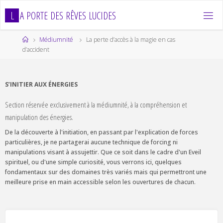
Skip
L
A
P
O
R
T
E
D
E
S
R
Ê
V
E
S
L
U
C
I
D
E
S
to
content
Home
Médiumnité
La perte d’accès à la magie en cas
d’accident
S’INITIER AUX ÉNERGIES
Section réservée exclusivement à la médiumnité, à la compréhension et
manipulation des énergies.
De la découverte à l'initiation, en passant par l'explication de forces
particulières, je ne partagerai aucune technique de forcing ni
manipulations visant à assujettir. Que ce soit dans le cadre d'un Eveil
spirituel, ou d'une simple curiosité, vous verrons ici, quelques
fondamentaux sur des domaines très variés mais qui permettront une
meilleure prise en main accessible selon les ouvertures de chacun.