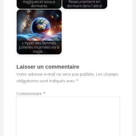
magiques et sceaux
Ressourcement en
dormants
dormant dans l'astral
L'Appel des flammes
jumelles incarnées via la
magie…
Laisser un commentaire
Votre adresse e-mail ne sera pas publiée.
Les champs
obligatoires sont indiqués avec
*
Commentaire
*