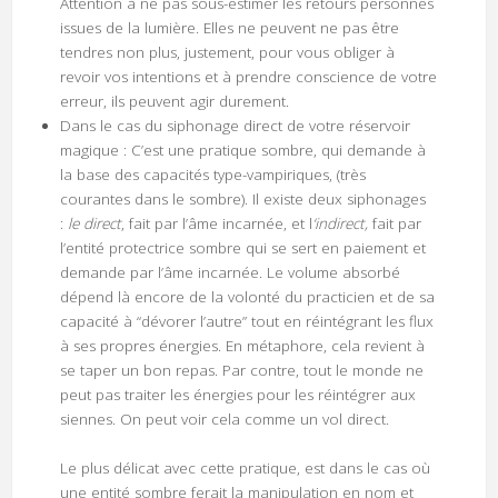
Attention à ne pas sous-estimer les retours personnes
issues de la lumière. Elles ne peuvent ne pas être
tendres non plus, justement, pour vous obliger à
revoir vos intentions et à prendre conscience de votre
erreur, ils peuvent agir durement.
Dans le cas du siphonage direct de votre réservoir
magique : C’est une pratique sombre, qui demande à
la base des capacités type-vampiriques, (très
courantes dans le sombre). Il existe deux siphonages
:
le direct
, fait par l’âme incarnée, et l
‘indirect,
fait par
l’entité protectrice sombre qui se sert en paiement et
demande par l’âme incarnée. Le volume absorbé
dépend là encore de la volonté du practicien et de sa
capacité à “dévorer l’autre” tout en réintégrant les flux
à ses propres énergies. En métaphore, cela revient à
se taper un bon repas. Par contre, tout le monde ne
peut pas traiter les énergies pour les réintégrer aux
siennes. On peut voir cela comme un vol direct.
Le plus délicat avec cette pratique, est dans le cas où
une entité sombre ferait la manipulation en nom et