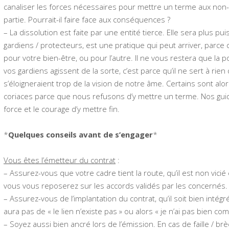
canaliser les forces nécessaires pour mettre un terme aux non
partie. Pourrait-il faire face aux conséquences ?
– La dissolution est faite par une entité tierce. Elle sera plus 
gardiens / protecteurs, est une pratique qui peut arriver, parce qu
pour votre bien-être, ou pour l’autre. Il ne vous restera que la 
vos gardiens agissent de la sorte, c’est parce qu’il ne sert à ri
s’éloigneraient trop de la vision de notre âme. Certains sont alo
coriaces parce que nous refusons d’y mettre un terme. Nos guid
force et le courage d’y mettre fin.
*
Quelques conseils avant de s’engager
*
Vous êtes l’émetteur du contrat
:
– Assurez-vous que votre cadre tient la route, qu’il est non vicié
vous vous reposerez sur les accords validés par les concernés.
– Assurez-vous de l’implantation du contrat, qu’il soit bien intég
aura pas de « le lien n’existe pas » ou alors « je n’ai pas bien com
– Soyez aussi bien ancré lors de l’émission. En cas de faille / br