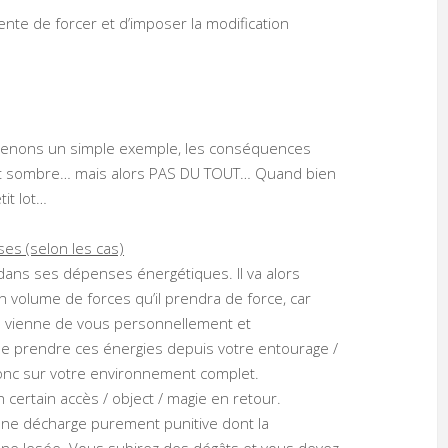
nte de forcer et d’imposer la modification
 Prenons un simple exemple, les conséquences
trat sombre… mais alors PAS DU TOUT… Quand bien
it lot…
es (selon les cas)
sé dans ses dépenses énergétiques. Il va alors
n volume de forces qu’il prendra de force, car
a vienne de vous personnellement et
de prendre ces énergies depuis votre entourage /
donc sur votre environnement complet.
 certain accès / object / magie en retour.
 une décharge purement punitive dont la
ne lesée. Vous subirez des dégâts et vous devez