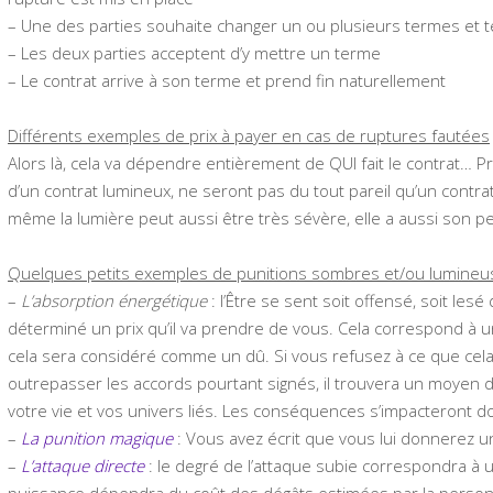
– Une des parties souhaite changer un ou plusieurs termes et te
– Les deux parties acceptent d’y mettre un terme
– Le contrat arrive à son terme et prend fin naturellement
Différents exemples de prix à payer en cas de ruptures fautées
Alors là, cela va dépendre entièrement de QUI fait le contrat…
d’un contrat lumineux, ne seront pas du tout pareil qu’un con
même la lumière peut aussi être très sévère, elle a aussi son pet
Quelques petits exemples de punitions sombres et/ou lumineus
–
L’absorption énergétique
: l’Être se sent soit offensé, soit le
déterminé un prix qu’il va prendre de vous. Cela correspond à u
cela sera considéré comme un dû. Si vous refusez à ce que cel
outrepasser les accords pourtant signés, il trouvera un moyen 
votre vie et vos univers liés. Les conséquences s’impacteront 
–
La punition magique
: Vous avez écrit que vous lui donnerez un
–
L’attaque directe
: le degré de l’attaque subie correspondra à
puissance dépendra du coût des dégâts estimées par la person