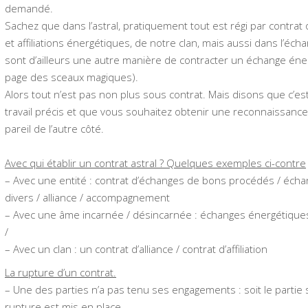
demandé.
Sachez que dans l’astral, pratiquement tout est régi par contrat 
et affiliations énergétiques, de notre clan, mais aussi dans l’éc
sont d’ailleurs une autre manière de contracter un échange énerg
page des sceaux magiques).
Alors tout n’est pas non plus sous contrat. Mais disons que c’
travail précis et que vous souhaitez obtenir une reconnaissance,
pareil de l’autre côté.
Avec qui établir un contrat astral ? Quelques exemples ci-contre
– Avec une entité : contrat d’échanges de bons procédés / écha
divers / alliance / accompagnement
– Avec une âme incarnée / désincarnée : échanges énergétiques
/
– Avec un clan : un contrat d’alliance / contrat d’affiliation
La rupture d’un contrat.
– Une des parties n’a pas tenu ses engagements : soit le partie s
rupture est mis en place