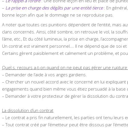
–
Le rappel à l’ordre
: Une bonne leçon en lieu et place de puniti
–
La prise en charge des dégâts par une entité tierce
: En général
bonne leçon afin que le dommage ne se reproduise pas.
A noter que toutes ces punitions dépendent de l’entité, mais aus
clans concernés. Ainsi, côté sombre, on retrouve le vol, la souffr
l’âme, etc., Et du côté lumineux, la prise en charge, l’accompagne
Un contrat est vraiment personnel…. Il ne dépend que de soi et
Certains gèrent paisiblement et calmement un problème, et pour
Quel.s. recours a-t-on quand on ne peut pas gérer une rupture
– Demander de l’aide à vos anges gardiens.
– Chercher un nouvel accord avec le concerné en lui expliquant
engagements quand bien même vous étiez persuadé à la base qu
– Demander à votre protecteur de gérer la dissolution du contrat
La dissolution d’un contrat
– Le contrat a pris fin naturellement, les parties ont tenu leurs
– Tout contrat créé par l’émetteur peut être dissous par l’émetteur