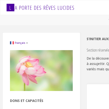
Skip
L
A
P
O
R
T
E
D
E
S
R
Ê
V
E
S
L
U
C
I
D
E
S
to
content
S’INITIER AU
Français
▼
Section réservé
De la découver
à assujettir. 
variés mais qu
DONS ET CAPACITÉS