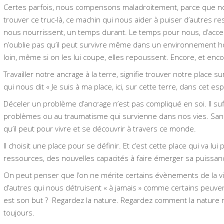
Certes parfois, nous compensons maladroitement, parce que 
trouver ce truc-là, ce machin qui nous aider à puiser d’autres re
nous nourrissent, un temps durant. Le temps pour nous, d’accept
n’oublie pas qu’il peut survivre même dans un environnement ho
loin, même si on les lui coupe, elles repoussent. Encore, et enco
Travailler notre ancrage à la terre, signifie trouver notre place su
qui nous dit « Je suis à ma place, ici, sur cette terre, dans cet esp
Déceler un problème d’ancrage n’est pas compliqué en soi. Il suff
problèmes ou au traumatisme qui survienne dans nos vies. Sans 
qu’il peut pour vivre et se découvrir à travers ce monde.
Il choisit une place pour se définir. Et c’est cette place qui va lu
ressources, des nouvelles capacités à faire émerger sa puissan
On peut penser que l’on ne mérite certains évènements de la vi
d’autres qui nous détruisent « à jamais » comme certains peuvent
est son but ? Regardez la nature. Regardez comment la nature mê
toujours.