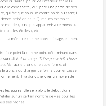
rche ou saigne, pourri de l’intérieur et tue lui
ue le choc soit tel, qu’il perd une partie de ses
bre, qui fait que sous un contre poids puissant, il
onscience attiré en haut. Quelques exemples
autre monde », » ne pas appartenir à ce monde »,
ête dans les étoiles », etc.
a dans sa mémoire comme apprentissage, élément
ire à ce point là comme point déterminant dans
ersonnalité.
A un temps T, il se passe telle chose,
ça ».
Ma racine prend une autre forme, et
ue le tronc a du changer de forme pour encaisser
nvironnement. Il va donc chercher un moyen de
.
 les autres. Elle sera alors le début d’une
s’étaler sur un certain nombre de vies pour les
ous ses racines.