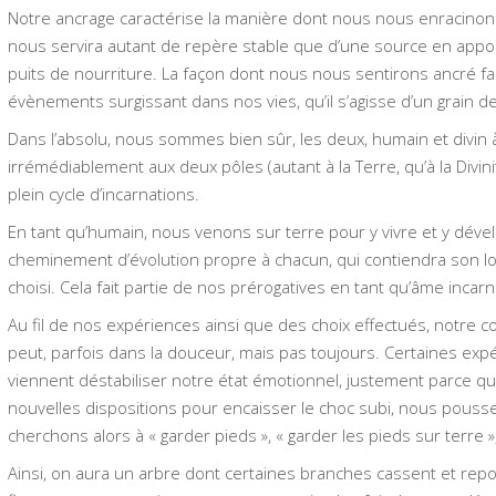
Notre ancrage caractérise la manière dont nous nous enracinon
nous servira autant de repère stable que d’une source en appo
puits de nourriture. La façon dont nous nous sentirons ancré fa
évènements surgissant dans nos vies, qu’il s’agisse d’un grain 
Dans l’absolu, nous sommes bien sûr, les deux, humain et divin 
irrémédiablement aux deux pôles (autant à la Terre, qu’à la Divi
plein cycle d’incarnations.
En tant qu’humain, nous venons sur terre pour y vivre et y dé
cheminement d’évolution propre à chacun, qui contiendra son lot
choisi. Cela fait partie de nos prérogatives en tant qu’âme incar
Au fil de nos expériences ainsi que des choix effectués, notre 
peut, parfois dans la douceur, mais pas toujours. Certaines ex
viennent déstabiliser notre état émotionnel, justement parce
nouvelles dispositions pour encaisser le choc subi, nous pouss
cherchons alors à « garder pieds », « garder les pieds sur terre », 
Ainsi, on aura un arbre dont certaines branches cassent et repou