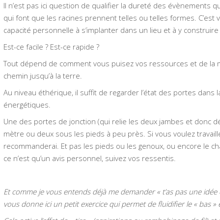
Il n’est pas ici question de qualifier la dureté des évènements q
qui font que les racines prennent telles ou telles formes. C’est v
capacité personnelle à s’implanter dans un lieu et à y construi
Est-ce facile ? Est-ce rapide ?
Tout dépend de comment vous puisez vos ressources et de la m
chemin jusqu’à la terre.
Au niveau éthérique, il suffit de regarder l’état des portes dans 
énergétiques.
Une des portes de jonction (qui relie les deux jambes et donc dé
mètre ou deux sous les pieds à peu près. Si vous voulez travaille
recommanderai. Et pas les pieds ou les genoux, ou encore le cha
ce n’est qu’un avis personnel, suivez vos ressentis.
Et comme je vous entends déjà me demander « t’as pas une idée de 
vous donne ici un petit exercice qui permet de fluidifier le « bas » 