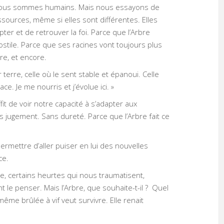
nous sommes humains. Mais nous essayons de
ssources, même si elles sont différentes. Elles
er et de retrouver la foi. Parce que l’Arbre
stile. Parce que ses racines vont toujours plus
re, et encore.
r terre, celle où le sent stable et épanoui. Celle
ace. Je me nourris et j’évolue ici. »
it de voir notre capacité à s’adapter aux
jugement. Sans dureté. Parce que l’Arbre fait ce
i permettre d’aller puiser en lui des nouvelles
ce.
e, certains heurtes qui nous traumatisent,
 le penser. Mais l’Arbre, que souhaite-t-il ? Quel
me brûlée à vif veut survivre. Elle renait