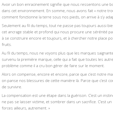
Avoir un bon enracinement signifie que nous ressentons une bo
dans cet environnement. En somme, nous avons fait « notre trou
comment fonctionne la terre sous nos pieds, on arrive à s’y ada
Seulement au fil du temps, tout ne passe pas toujours aussi 
cet ancrage stable et profond qui nous procure une sérénité pa
à se construire encore et toujours, et à chercher notre place p
fruits.
Au fil du temps, nous ne voyons plus que les marques saignant
survenu la première marque, celle qui a fait que toutes les au
problème comme il a cru bon gérer de faire sur le moment.
Alors on compense, encore et encore, parce que c’est notre m
on panse nos blessures de cette manière là. Parce que c’est 
de survivre.
La compensation est une étape dans la guérison. C’est un insti
ne pas se laisser victime, et sombrer dans un sacrifice. C’est un
forces ailleurs, autrement. »