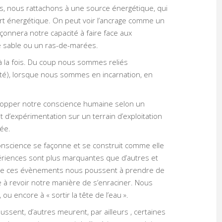
s, nous rattachons à une source énergétique, qui
rt énergétique. On peut voir l’ancrage comme un
çonnera notre capacité à faire face aux
de sable ou un ras-de-marées.
à la fois. Du coup nous sommes reliés
nité), lorsque nous sommes en incarnation, en
velopper notre conscience humaine selon un
 d’expérimentation sur un terrain d’exploitation
née.
conscience se façonne et se construit comme elle
périences sont plus marquantes que d’autres et
 que ces évènements nous poussent à prendre de
e à revoir notre manière de s’enraciner. Nous
ou encore à « sortir la tête de l’eau ».
ssent, d’autres meurent, par ailleurs , certaines