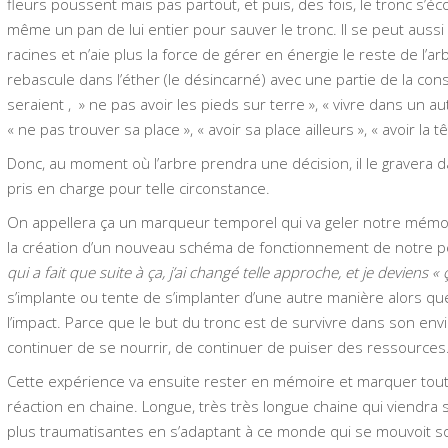
fleurs poussent mais pas partout, et puis, des fois, le tronc s’éco
même un pan de lui entier pour sauver le tronc. Il se peut aussi q
racines et n’aie plus la force de gérer en énergie le reste de l’ar
rebascule dans l’éther (le désincarné) avec une partie de la c
seraient , » ne pas avoir les pieds sur terre », « vivre dans un 
« ne pas trouver sa place », « avoir sa place ailleurs », « avoir la t
Donc, au moment où l’arbre prendra une décision, il le graver
pris en charge pour telle circonstance.
On appellera ça un marqueur temporel qui va geler notre mémo
la création d’un nouveau schéma de fonctionnement de notre p
qui a fait que suite à ça, j’ai changé telle approche, et je deviens « 
s’implante ou tente de s’implanter d’une autre manière alors q
l’impact. Parce que le but du tronc est de survivre dans son e
continuer de se nourrir, de continuer de puiser des ressources
Cette expérience va ensuite rester en mémoire et marquer toutes
réaction en chaine. Longue, très très longue chaine qui viendra 
plus traumatisantes en s’adaptant à ce monde qui se mouvoit s