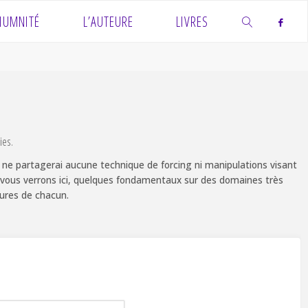
IUMNITÉ
L’AUTEURE
LIVRES
SEARCH
ies.
 je ne partagerai aucune technique de forcing ni manipulations visant
té, vous verrons ici, quelques fondamentaux sur des domaines très
tures de chacun.