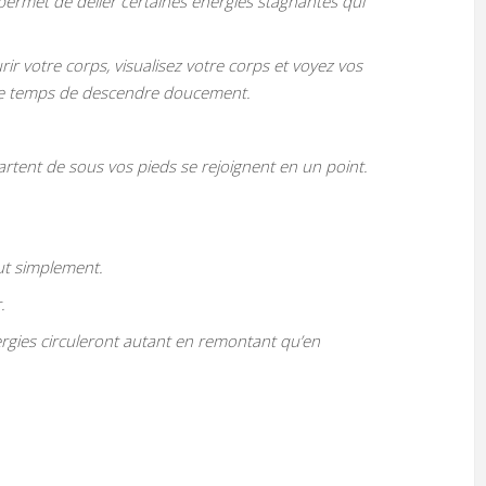
et permet de délier certaines énergies stagnantes qui
ir votre corps, visualisez votre corps et voyez vos
z le temps de descendre doucement.
artent de sous vos pieds se rejoignent en un point.
.
out simplement.
.
nergies circuleront autant en remontant qu’en