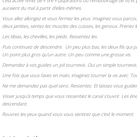
Cela active l’effet de « tire » (aspirations ou rembobinage de fil) 
auraient du mal à partir d’elles-mêmes.
Vous allez allongez et vous fermez les yeux. Imaginez vous parcour
deux jambes, sentez les muscles des cuisses, les genoux. Prene
Les tibias, les chevilles, les pieds. Ressentez les.
Puis continuez de descendre. Un peu plus bas, les deux fils qui p
Un point plus gros qu’un autre. Un peu comme une grosse vis.
Demandez à vos guides un joli tournevis. Oui un simple tournevis
Une fois que vous l’avez en main, imaginez tourner la vis avec. T
Ne me demandez pas quel sens. Ressentez. Et laissez vous guider
Visser jusqu’à temps que vous ressentiez le canal s’ouvrir. Les é
descendant.
Rouvrez les yeux quand vous vous sentirez que c’est le moment.