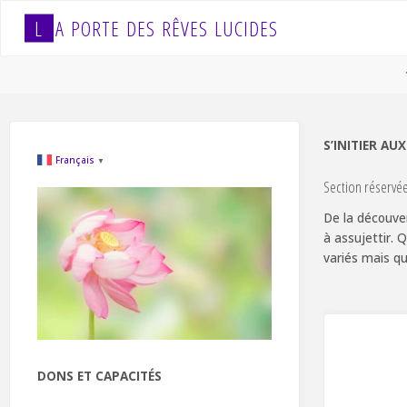
Skip
L
A
P
O
R
T
E
D
E
S
R
Ê
V
E
S
L
U
C
I
D
E
S
to
content
S’INITIER AU
Français
▼
Section réservé
De la découver
à assujettir. 
variés mais qu
DONS ET CAPACITÉS