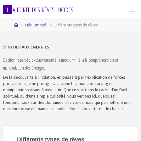
Skip
L
A
P
O
R
T
E
D
E
S
R
Ê
V
E
S
L
U
C
I
D
E
S
to
content
Home
Médiumnité
Différents types de rêves
S’INITIER AUX ÉNERGIES
Section réservée exclusivement à la médiumnité, à la compréhension et
manipulation des énergies.
De la découverte à l'initiation, en passant par l'explication de forces
particulières, je ne partagerai aucune technique de forcing ni
manipulations visant à assujettir. Que ce soit dans le cadre d'un Eveil
spirituel, ou d'une simple curiosité, vous verrons ici, quelques
fondamentaux sur des domaines très variés mais qui permettront une
meilleure prise en main accessible selon les ouvertures de chacun.
Différents types de rêves