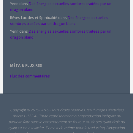
Yenn
dans
Des énergies sexuelles sombres traitées par un
dragon blanc
Rêves Lucides et Spiritualité
dans
Des énergies sexuelles
sombres traitées par un dragon blanc
Yenn
dans
Des énergies sexuelles sombres traitées par un
dragon blanc
MÉTA & FLUX RSS
Flux des commentaires
Copyright © 2015-2016 - Tous droits réservés. (sauf images d'articles)
Article L-122-4 : Toute représentation ou reproduction intégrale ou
partielle faite sans le consentement de l'auteur ou de ses ayant droit ou
ayant cause est illicite. Il en est de même pour la traduction, l'adaptation