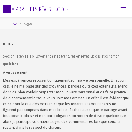
Skip
L
A
P
O
R
T
E
D
E
S
R
Ê
V
E
S
L
U
C
I
D
E
S
to
content
Home
Pages
BLOG
Section réservée exclusivement à mes aventures en rêves lucides et dans mon
quotidien.
Avertissement
Mes expériences reposent uniquement sur ma vie personnelle. En aucun
cas, je ne me base sur des croyances, paroles ou textes extérieurs. Merci
donc de bien vouloir respecter mon univers personnel et de faire preuve
de discernement lorsque vous lirez mes articles. En effet, il est évident que
ce ne sont là que des extraits et que les tenants et aboutissants ne
figurent pas toujours dans mes billets. Sachez aussi que je partage avant
tout pour le plaisir et non par obligation ou notion de devoir quelconque,
alors je participe volontiers au jeu des commentaires lorsque ceux-ci
restent dans le respect de chacun.