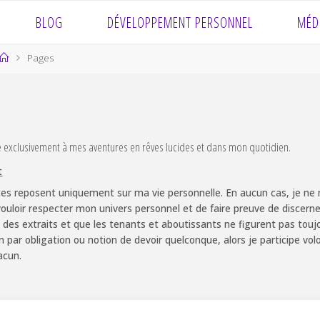
BLOG
DÉVELOPPEMENT PERSONNEL
MÉD
Home
Pages
e exclusivement à mes aventures en rêves lucides et dans mon quotidien.
t
es reposent uniquement sur ma vie personnelle. En aucun cas, je ne m
ouloir respecter mon univers personnel et de faire preuve de discernem
 des extraits et que les tenants et aboutissants ne figurent pas touj
non par obligation ou notion de devoir quelconque, alors je participe v
acun.