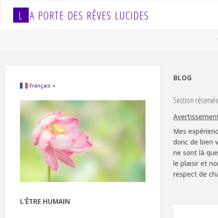
Skip
L
A
P
O
R
T
E
D
E
S
R
Ê
V
E
S
L
U
C
I
D
E
S
to
content
BLOG
Français
▼
Section réservé
Avertissemen
Mes expérienc
donc de bien v
ne sont là que
le plaisir et 
respect de ch
L’ÊTRE HUMAIN