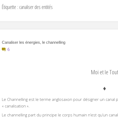
Étiquette :
canaliser des entités
Canaliser les énergies, le channelling
6
Moi et le Tou
♦
Le Channelling est le terme anglosaxon pour désigner un canal 
« canalisation ».
Le channelling part du principe le corps humain n’est qu’un can