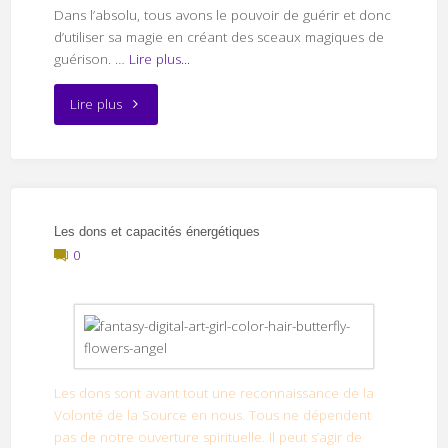
Dans l’absolu, tous avons le pouvoir de guérir et donc
d’utiliser sa magie en créant des sceaux magiques de
guérison. …
Lire plus...
"Sceau
Lire plus
de
guérison"
Les dons et capacités énergétiques
0
Les dons sont avant tout une reconnaissance de la
Volonté de la Source en nous. Tous ne dépendent
pas de notre ouverture spirituelle. Il peut s’agir de