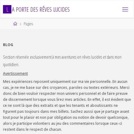
Skip
L
A
P
O
R
T
E
D
E
S
R
Ê
V
E
S
L
U
C
I
D
E
S
to
content
Home
Pages
BLOG
Section réservée exclusivement à mes aventures en rêves lucides et dans mon
quotidien.
Avertissement
Mes expériences reposent uniquement sur ma vie personnelle. En aucun
cas, je ne me base sur des croyances, paroles ou textes extérieurs. Merci
donc de bien vouloir respecter mon univers personnel et de faire preuve
de discernement lorsque vous lirez mes articles. En effet, il est évident que
ce ne sont là que des extraits et que les tenants et aboutissants ne
figurent pas toujours dans mes billets. Sachez aussi que je partage avant
tout pour le plaisir et non par obligation ou notion de devoir quelconque,
alors je participe volontiers au jeu des commentaires lorsque ceux-ci
restent dans le respect de chacun.