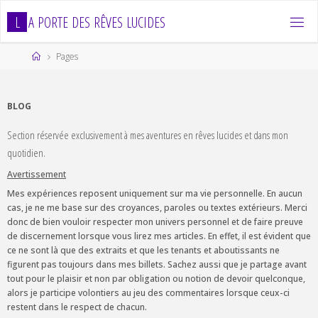
Skip
L
A
P
O
R
T
E
D
E
S
R
Ê
V
E
S
L
U
C
I
D
E
S
to
content
Home
Pages
BLOG
Section réservée exclusivement à mes aventures en rêves lucides et dans mon
quotidien.
Avertissement
Mes expériences reposent uniquement sur ma vie personnelle. En aucun
cas, je ne me base sur des croyances, paroles ou textes extérieurs. Merci
donc de bien vouloir respecter mon univers personnel et de faire preuve
de discernement lorsque vous lirez mes articles. En effet, il est évident que
ce ne sont là que des extraits et que les tenants et aboutissants ne
figurent pas toujours dans mes billets. Sachez aussi que je partage avant
tout pour le plaisir et non par obligation ou notion de devoir quelconque,
alors je participe volontiers au jeu des commentaires lorsque ceux-ci
restent dans le respect de chacun.