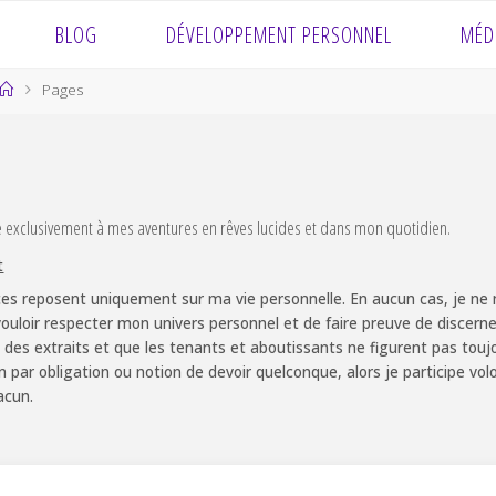
BLOG
DÉVELOPPEMENT PERSONNEL
MÉD
Home
Pages
e exclusivement à mes aventures en rêves lucides et dans mon quotidien.
t
es reposent uniquement sur ma vie personnelle. En aucun cas, je ne m
ouloir respecter mon univers personnel et de faire preuve de discernem
 des extraits et que les tenants et aboutissants ne figurent pas touj
non par obligation ou notion de devoir quelconque, alors je participe v
acun.