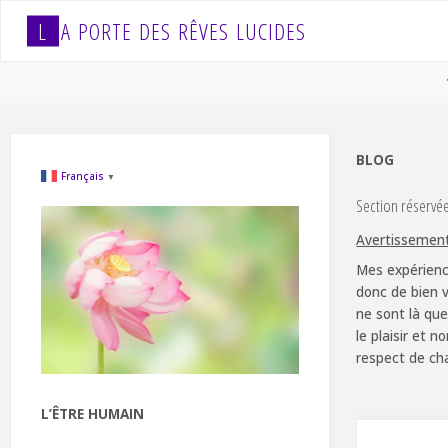
Skip
L
A
P
O
R
T
E
D
E
S
R
Ê
V
E
S
L
U
C
I
D
E
S
to
content
BLOG
Français
▼
Section réservé
Avertissemen
Mes expérienc
donc de bien v
ne sont là que
le plaisir et 
respect de ch
L’ÊTRE HUMAIN