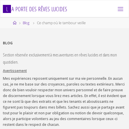
Skip
L
A
P
O
R
T
E
D
E
S
R
Ê
V
E
S
L
U
C
I
D
E
S
to
content
Home
Blog
Ce champ où le tambour veille
BLOG
Section réservée exclusivement à mes aventures en rêves lucides et dans mon
quotidien.
Avertissement
Mes expériences reposent uniquement sur ma vie personnelle. En aucun
cas, je ne me base sur des croyances, paroles ou textes extérieurs. Merci
donc de bien vouloir respecter mon univers personnel et de faire preuve
de discernement lorsque vous lirez mes articles. En effet, il est évident que
ce ne sont là que des extraits et que les tenants et aboutissants ne
figurent pas toujours dans mes billets. Sachez aussi que je partage avant
tout pour le plaisir et non par obligation ou notion de devoir quelconque,
alors je participe volontiers au jeu des commentaires lorsque ceux-ci
restent dans le respect de chacun.