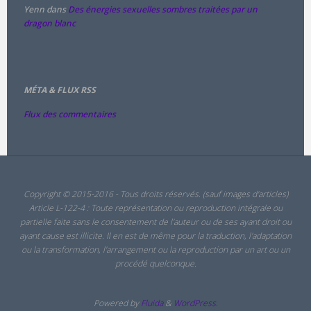
Yenn
dans
Des énergies sexuelles sombres traitées par un
dragon blanc
MÉTA & FLUX RSS
Flux des commentaires
Copyright © 2015-2016 - Tous droits réservés. (sauf images d'articles)
Article L-122-4 : Toute représentation ou reproduction intégrale ou
partielle faite sans le consentement de l'auteur ou de ses ayant droit ou
ayant cause est illicite. Il en est de même pour la traduction, l'adaptation
ou la transformation, l'arrangement ou la reproduction par un art ou un
procédé quelconque.
Powered by
Fluida
&
WordPress.