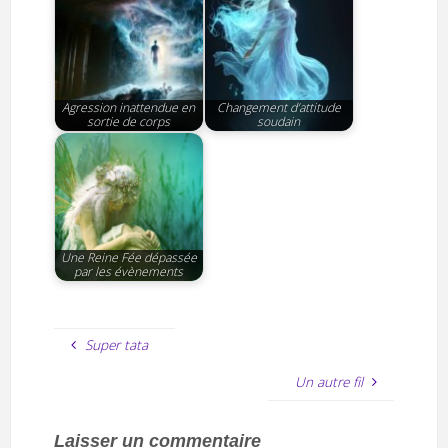
Agression inattendue en
Changement d’attitude
sortie de corps
soudain
Une Reine Fée dépassée
par les évènements
Super tata
Un autre fil
Laisser un commentaire