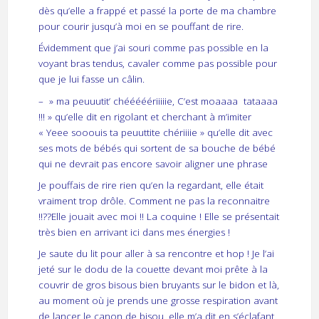
dès qu’elle a frappé et passé la porte de ma chambre
pour courir jusqu’à moi en se pouffant de rire.
Évidemment que j’ai souri comme pas possible en la
voyant bras tendus, cavaler comme pas possible pour
que je lui fasse un câlin.
– » ma peuuutit’ chééééériiiiie, C’est moaaaa tataaaa
!!! » qu’elle dit en rigolant et cherchant à m’imiter
« Yeee sooouis ta peuuttite chériiiie » qu’elle dit avec
ses mots de bébés qui sortent de sa bouche de bébé
qui ne devrait pas encore savoir aligner une phrase
Je pouffais de rire rien qu’en la regardant, elle était
vraiment trop drôle. Comment ne pas la reconnaitre
!!??Elle jouait avec moi !! La coquine ! Elle se présentait
très bien en arrivant ici dans mes énergies !
Je saute du lit pour aller à sa rencontre et hop ! Je l’ai
jeté sur le dodu de la couette devant moi prête à la
couvrir de gros bisous bien bruyants sur le bidon et là,
au moment où je prends une grosse respiration avant
de lancer le canon de bisou, elle m’a dit en s’éclafant