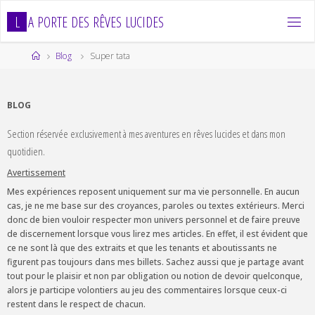
Skip
L
A
P
O
R
T
E
D
E
S
R
Ê
V
E
S
L
U
C
I
D
E
S
to
content
Home
Blog
Super tata
BLOG
Section réservée exclusivement à mes aventures en rêves lucides et dans mon
quotidien.
Avertissement
Mes expériences reposent uniquement sur ma vie personnelle. En aucun
cas, je ne me base sur des croyances, paroles ou textes extérieurs. Merci
donc de bien vouloir respecter mon univers personnel et de faire preuve
de discernement lorsque vous lirez mes articles. En effet, il est évident que
ce ne sont là que des extraits et que les tenants et aboutissants ne
figurent pas toujours dans mes billets. Sachez aussi que je partage avant
tout pour le plaisir et non par obligation ou notion de devoir quelconque,
alors je participe volontiers au jeu des commentaires lorsque ceux-ci
restent dans le respect de chacun.