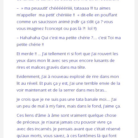
– » ma peuuutit’ chééééériiiii, tataaaa !!! tu aimes
m’appeller ma petit’ chériiiiie !! « dit-elle en pouffant
comme un saucisson animé (ndlr ça s’dit ça ? vous
vous imaginez l’concept ou pas là ?! lol !!)
– Hahahaha Qui c’est ma petite chérie ?…. c’est Toi ma
petite chérie !!
Et merde !! … J’ai tellement ri si fort que j’ai rouvert les
yeux dans mon lit avec ses yeux encore luisants de
rires et malices gravés dans ma tête.
Evidemment, j’ai à nouveau explosé de rire dans mon
lit au réveil. Et puis ça y est, j’ai une terrible envie de la
voir maintenant et de la serrer dans mes bras…
Je crois que je ne suis pas une tata banale moi…. J’ai
un peu de mal à m’y faire, mais dans le fond, j’aime ça.
Ces liens d’âme à âme sont vraiment quelque chose
de précieux. Je n’aurai jamais cru pouvoir vivre ça
avec des incarnés. Je pensais avant que c’était réservé
qu’aux morts, vous savez, à ces fantômes là qui font