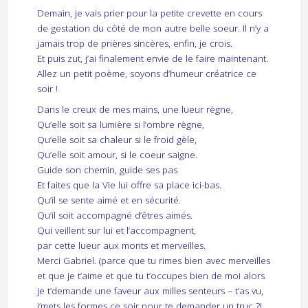
Demain, je vais prier pour la petite crevette en cours
de gestation du côté de mon autre belle soeur. Il n’y a
jamais trop de prières sincères, enfin, je crois.
Et puis zut, j’ai finalement envie de le faire maintenant.
Allez un petit poème, soyons d’humeur créatrice ce
soir !
Dans le creux de mes mains, une lueur règne,
Qu’elle soit sa lumière si l’ombre règne,
Qu’elle soit sa chaleur si le froid gèle,
Qu’elle soit amour, si le coeur saigne.
Guide son chemin, guide ses pas
Et faites que la Vie lui offre sa place ici-bas.
Qu’il se sente aimé et en sécurité.
Qu’il soit accompagné d’êtres aimés.
Qui veillent sur lui et l’accompagnent,
par cette lueur aux monts et merveilles.
Merci Gabriel. (parce que tu rimes bien avec merveilles
et que je t’aime et que tu t’occupes bien de moi alors
je t’demande une faveur aux milles senteurs – t’as vu,
j’mets les formes ce soir pour te demander un truc ?!