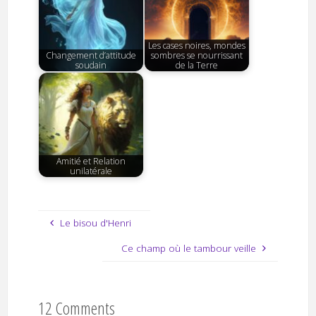
Energies et conception
Les cases noires, mondes
d'espèces animales
Changement d’attitude
sombres se nourrissant
terrestres
soudain
de la Terre
Amitié et Relation
unilatérale
Le bisou d'Henri
Ce champ où le tambour veille
12 Comments