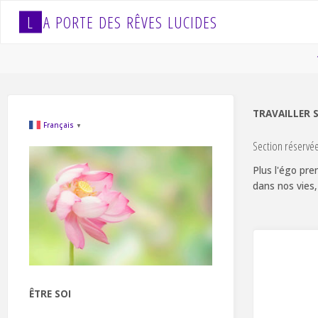
Skip
L
A
P
O
R
T
E
D
E
S
R
Ê
V
E
S
L
U
C
I
D
E
S
to
content
TRAVAILLER 
Français
▼
Section réservé
Plus l'égo pre
dans nos vies,
ÊTRE SOI