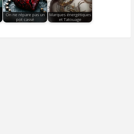
On ne répare pas un
Marques énergétiques
pot cassé
et Tatouage