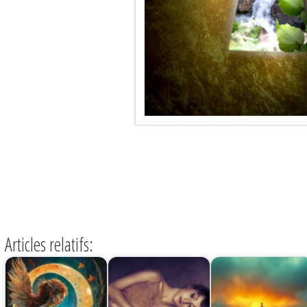
« Il n’y aura jamais meilleur guide que ton propre u
avoir le courage de s’écouter. »
– CAMILLE
Articles relatifs: