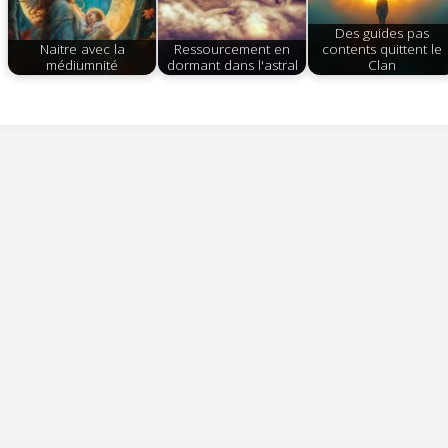
Des guides pas
Naitre avec la
Ressourcement en
contents quittent le
médiumnité
dormant dans l'astral
Clan