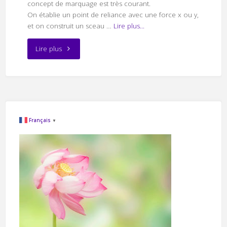
concept de marquage est très courant.
On établie un point de reliance avec une force x ou y,
et on construit un sceau …
Lire plus...
"Marques
Lire plus
et
Marqueurs
énergétiques
Français
▼
dans
l’Aura"