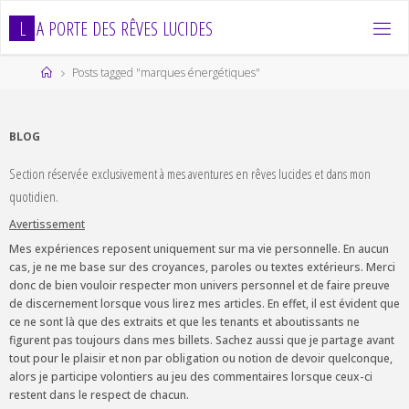
Skip
L
A
P
O
R
T
E
D
E
S
R
Ê
V
E
S
L
U
C
I
D
E
S
to
content
Home
Posts tagged "marques énergétiques"
BLOG
Section réservée exclusivement à mes aventures en rêves lucides et dans mon
quotidien.
Avertissement
Mes expériences reposent uniquement sur ma vie personnelle. En aucun
cas, je ne me base sur des croyances, paroles ou textes extérieurs. Merci
donc de bien vouloir respecter mon univers personnel et de faire preuve
de discernement lorsque vous lirez mes articles. En effet, il est évident que
ce ne sont là que des extraits et que les tenants et aboutissants ne
figurent pas toujours dans mes billets. Sachez aussi que je partage avant
tout pour le plaisir et non par obligation ou notion de devoir quelconque,
alors je participe volontiers au jeu des commentaires lorsque ceux-ci
restent dans le respect de chacun.