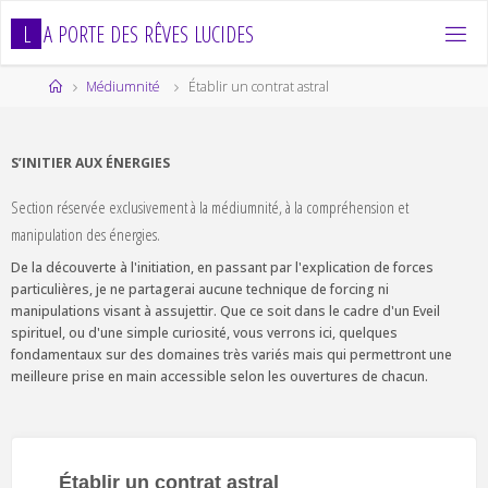
Skip
L
A
P
O
R
T
E
D
E
S
R
Ê
V
E
S
L
U
C
I
D
E
S
to
content
Home
Médiumnité
Établir un contrat astral
S’INITIER AUX ÉNERGIES
Section réservée exclusivement à la médiumnité, à la compréhension et
manipulation des énergies.
De la découverte à l'initiation, en passant par l'explication de forces
particulières, je ne partagerai aucune technique de forcing ni
manipulations visant à assujettir. Que ce soit dans le cadre d'un Eveil
spirituel, ou d'une simple curiosité, vous verrons ici, quelques
fondamentaux sur des domaines très variés mais qui permettront une
meilleure prise en main accessible selon les ouvertures de chacun.
Établir un contrat astral