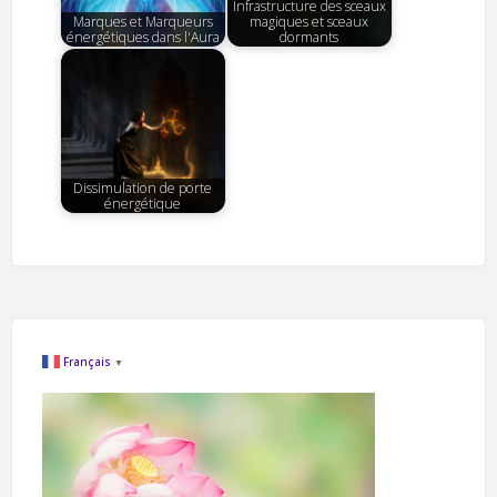
Infrastructure des sceaux
Marques et Marqueurs
magiques et sceaux
énergétiques dans l'Aura
dormants
Dissimulation de porte
énergétique
Français
▼