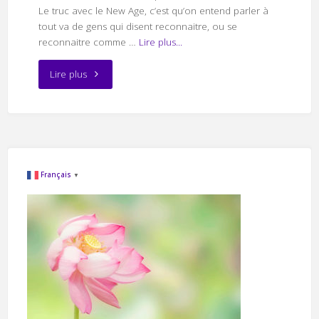
Le truc avec le New Age, c’est qu’on entend parler à
tout va de gens qui disent reconnaitre, ou se
reconnaitre comme …
Lire plus...
"Sommes-
Lire plus
nous
tous
sur
Français
▼
Terre
de
vieilles
âmes
?"