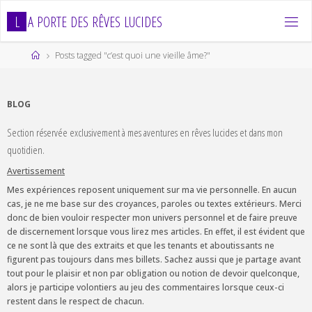
Skip
L
A
P
O
R
T
E
D
E
S
R
Ê
V
E
S
L
U
C
I
D
E
S
to
content
Home
Posts tagged "c’est quoi une vieille âme?"
BLOG
Section réservée exclusivement à mes aventures en rêves lucides et dans mon
quotidien.
Avertissement
Mes expériences reposent uniquement sur ma vie personnelle. En aucun
cas, je ne me base sur des croyances, paroles ou textes extérieurs. Merci
donc de bien vouloir respecter mon univers personnel et de faire preuve
de discernement lorsque vous lirez mes articles. En effet, il est évident que
ce ne sont là que des extraits et que les tenants et aboutissants ne
figurent pas toujours dans mes billets. Sachez aussi que je partage avant
tout pour le plaisir et non par obligation ou notion de devoir quelconque,
alors je participe volontiers au jeu des commentaires lorsque ceux-ci
restent dans le respect de chacun.