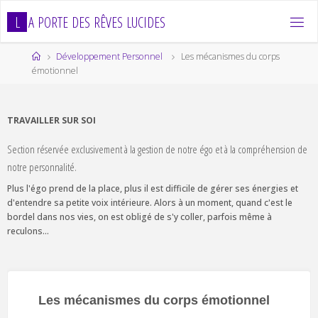
Skip
L
A
P
O
R
T
E
D
E
S
R
Ê
V
E
S
L
U
C
I
D
E
S
to
content
Home
Développement Personnel
Les mécanismes du corps
émotionnel
TRAVAILLER SUR SOI
Section réservée exclusivement à la gestion de notre égo et à la compréhension de
notre personnalité.
Plus l'égo prend de la place, plus il est difficile de gérer ses énergies et
d'entendre sa petite voix intérieure. Alors à un moment, quand c'est le
bordel dans nos vies, on est obligé de s'y coller, parfois même à
reculons...
Les mécanismes du corps émotionnel