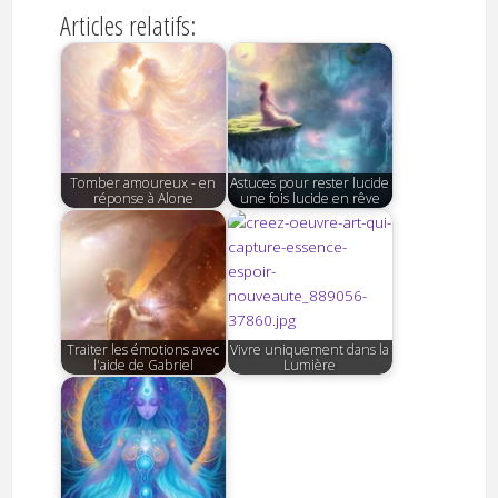
Articles relatifs:
Tomber amoureux - en
Astuces pour rester lucide
réponse à Alone
une fois lucide en rêve
Traiter les émotions avec
Vivre uniquement dans la
l'aide de Gabriel
Lumière