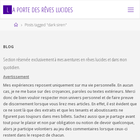
Skip
L
A
P
O
R
T
E
D
E
S
R
Ê
V
E
S
L
U
C
I
D
E
S
to
content
Home
Posts tagged "dark siren"
BLOG
Section réservée exclusivement à mes aventures en rêves lucides et dans mon
quotidien.
Avertissement
Mes expériences reposent uniquement sur ma vie personnelle. En aucun
cas, je ne me base sur des croyances, paroles ou textes extérieurs. Merci
donc de bien vouloir respecter mon univers personnel et de faire preuve
de discernement lorsque vous lirez mes articles. En effet, il est évident que
ce ne sont là que des extraits et que les tenants et aboutissants ne
figurent pas toujours dans mes billets. Sachez aussi que je partage avant
tout pour le plaisir et non par obligation ou notion de devoir quelconque,
alors je participe volontiers au jeu des commentaires lorsque ceux-ci
restent dans le respect de chacun.