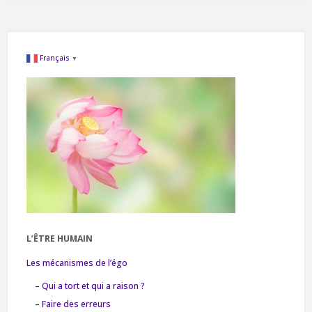
rester
lucide
Français
▼
une
fois
lucide
en
rêve"
L’ÊTRE HUMAIN
Les mécanismes de l’égo
– Qui a tort et qui a raison ?
– Faire des erreurs