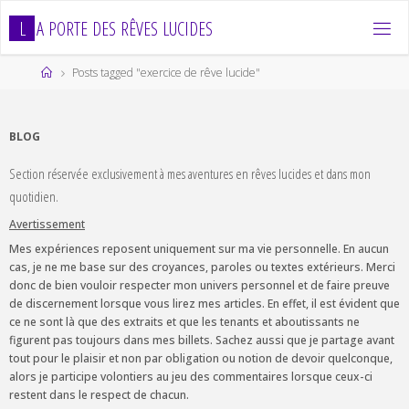
Skip
L
A
P
O
R
T
E
D
E
S
R
Ê
V
E
S
L
U
C
I
D
E
S
to
content
Home
Posts tagged "exercice de rêve lucide"
BLOG
Section réservée exclusivement à mes aventures en rêves lucides et dans mon
quotidien.
Avertissement
Mes expériences reposent uniquement sur ma vie personnelle. En aucun
cas, je ne me base sur des croyances, paroles ou textes extérieurs. Merci
donc de bien vouloir respecter mon univers personnel et de faire preuve
de discernement lorsque vous lirez mes articles. En effet, il est évident que
ce ne sont là que des extraits et que les tenants et aboutissants ne
figurent pas toujours dans mes billets. Sachez aussi que je partage avant
tout pour le plaisir et non par obligation ou notion de devoir quelconque,
alors je participe volontiers au jeu des commentaires lorsque ceux-ci
restent dans le respect de chacun.