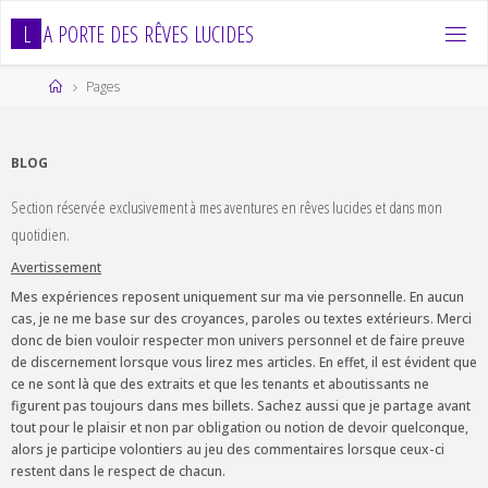
Skip
L
A
P
O
R
T
E
D
E
S
R
Ê
V
E
S
L
U
C
I
D
E
S
to
content
Home
Pages
BLOG
Section réservée exclusivement à mes aventures en rêves lucides et dans mon
quotidien.
Avertissement
Mes expériences reposent uniquement sur ma vie personnelle. En aucun
cas, je ne me base sur des croyances, paroles ou textes extérieurs. Merci
donc de bien vouloir respecter mon univers personnel et de faire preuve
de discernement lorsque vous lirez mes articles. En effet, il est évident que
ce ne sont là que des extraits et que les tenants et aboutissants ne
figurent pas toujours dans mes billets. Sachez aussi que je partage avant
tout pour le plaisir et non par obligation ou notion de devoir quelconque,
alors je participe volontiers au jeu des commentaires lorsque ceux-ci
restent dans le respect de chacun.