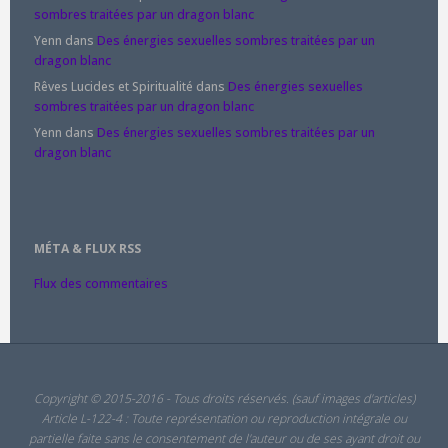
sombres traitées par un dragon blanc
Yenn
dans
Des énergies sexuelles sombres traitées par un
dragon blanc
Rêves Lucides et Spiritualité
dans
Des énergies sexuelles
sombres traitées par un dragon blanc
Yenn
dans
Des énergies sexuelles sombres traitées par un
dragon blanc
MÉTA & FLUX RSS
Flux des commentaires
Copyright © 2015-2016 - Tous droits réservés. (sauf images d'articles)
Article L-122-4 : Toute représentation ou reproduction intégrale ou
partielle faite sans le consentement de l'auteur ou de ses ayant droit ou