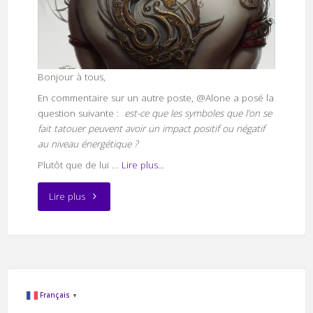
Bonjour à tous,
En commentaire sur un autre poste, @Alone a posé la
question suivante :
est-ce que les symboles que l’on se
fait tatouer peuvent avoir un impact positif ou négatif
au niveau énergétique ?
Plutôt que de lui …
Lire plus...
"Marques
Lire plus
énergétiques
et
Tatouage"
Français
▼