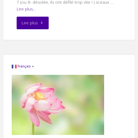
7 (ou 8- désolée, ils ont défilé trop vite ! ) sceaux …
Lire plus...
"Sceau
Lire plus
de
reliance
aux
Français
▼
Etoiles"