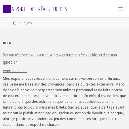
Skip
L
A
P
O
R
T
E
D
E
S
R
Ê
V
E
S
L
U
C
I
D
E
S
to
content
Home
Pages
BLOG
Section réservée exclusivement à mes aventures en rêves lucides et dans mon
quotidien.
Avertissement
Mes expériences reposent uniquement sur ma vie personnelle. En aucun
cas, je ne me base sur des croyances, paroles ou textes extérieurs. Merci
donc de bien vouloir respecter mon univers personnel et de faire preuve
de discernement lorsque vous lirez mes articles. En effet, il est évident que
ce ne sont là que des extraits et que les tenants et aboutissants ne
figurent pas toujours dans mes billets. Sachez aussi que je partage avant
tout pour le plaisir et non par obligation ou notion de devoir quelconque,
alors je participe volontiers au jeu des commentaires lorsque ceux-ci
restent dans le respect de chacun.