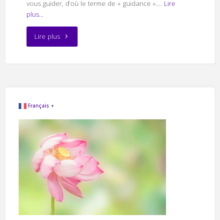
vous guider, d’où le terme de « guidance ».…
Lire
plus...
"Découvrir
Lire plus
la
guidance"
Français
▼