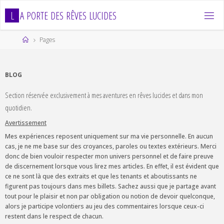
Skip
L
A
P
O
R
T
E
D
E
S
R
Ê
V
E
S
L
U
C
I
D
E
S
to
content
Home
Pages
BLOG
Section réservée exclusivement à mes aventures en rêves lucides et dans mon
quotidien.
Avertissement
Mes expériences reposent uniquement sur ma vie personnelle. En aucun
cas, je ne me base sur des croyances, paroles ou textes extérieurs. Merci
donc de bien vouloir respecter mon univers personnel et de faire preuve
de discernement lorsque vous lirez mes articles. En effet, il est évident que
ce ne sont là que des extraits et que les tenants et aboutissants ne
figurent pas toujours dans mes billets. Sachez aussi que je partage avant
tout pour le plaisir et non par obligation ou notion de devoir quelconque,
alors je participe volontiers au jeu des commentaires lorsque ceux-ci
restent dans le respect de chacun.