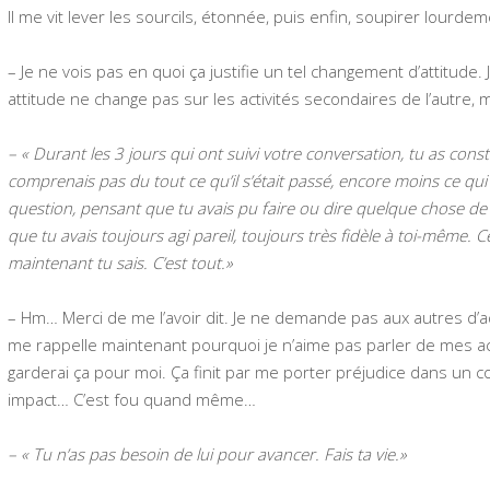
Il me vit lever les sourcils, étonnée, puis enfin, soupirer lourdem
– Je ne vois pas en quoi ça justifie un tel changement d’attitude
attitude ne change pas sur les activités secondaires de l’autre, 
– « Durant les 3 jours qui ont suivi votre conversation, tu as c
comprenais pas du tout ce qu’il s’était passé, encore moins ce qui
question, pensant que tu avais pu faire ou dire quelque chose de m
que tu avais toujours agi pareil, toujours très fidèle à toi-même. Cel
maintenant tu sais. C’est tout.»
– Hm… Merci de me l’avoir dit. Je ne demande pas aux autres d’a
me rappelle maintenant pourquoi je n’aime pas parler de mes acti
garderai ça pour moi. Ça finit par me porter préjudice dans un c
impact… C’est fou quand même…
– « Tu n’as pas besoin de lui pour avancer. Fais ta vie.»