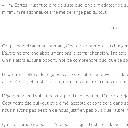
– Hm. Certes. Autant te dire de suite que je vais m’adapter de sui
minimum relationnel, cela ne me dérange pas du tout.
***
Ce qui est délicat et surprenant, c’est de se prendre un change
L’autre ne cherche absolument pas la compréhension. Il rejett
On n’a alors aucune opportunité de comprendre quoi que ce so
Le premier réflexe de l’égo est cette sensation de devoir se déf
acceptée. Or, et c’est là le truc, nous n’avons pas à nous défend
L’égo pense qu’il subit une attaque. Il n’en est rien. L’autre le re
C’est notre égo qui veut être aimé, accepté et considéré dans sa 
nous n’avons pas besoin de nous justifier, pas plus que l’autre n
Qu’il se trompe ou pas, là n’est pas le sujet. Il est libre de pense