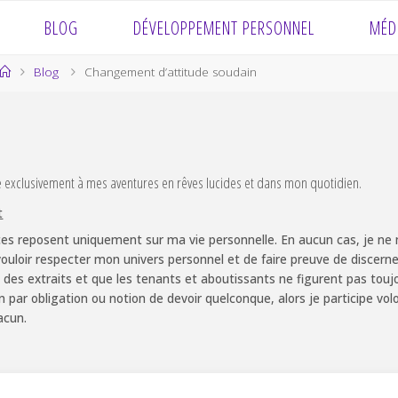
BLOG
DÉVELOPPEMENT PERSONNEL
MÉD
Home
Blog
Changement d’attitude soudain
e exclusivement à mes aventures en rêves lucides et dans mon quotidien.
t
es reposent uniquement sur ma vie personnelle. En aucun cas, je ne m
ouloir respecter mon univers personnel et de faire preuve de discernem
 des extraits et que les tenants et aboutissants ne figurent pas touj
non par obligation ou notion de devoir quelconque, alors je participe v
acun.