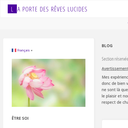
Skip
L
A
P
O
R
T
E
D
E
S
R
Ê
V
E
S
L
U
C
I
D
E
S
to
content
BLOG
Français
▼
Section réservé
Avertissemen
Mes expérienc
donc de bien v
ne sont là que
le plaisir et 
respect de ch
ÊTRE SOI