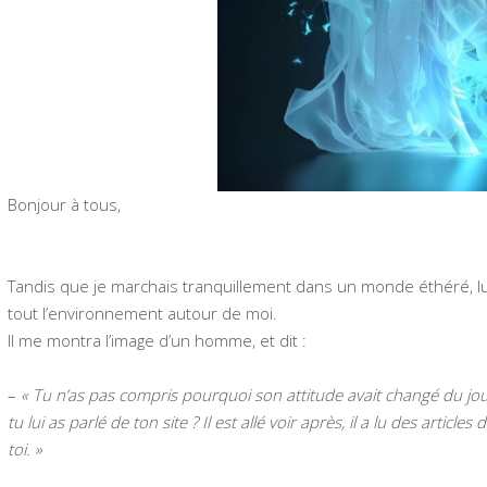
Bonjour à tous,
Tandis que je marchais tranquillement dans un monde éthéré, luc
tout l’environnement autour de moi.
Il me montra l’image d’un homme, et dit :
–
« Tu n’as pas compris pourquoi son attitude avait changé du j
tu lui as parlé de ton site ? Il est allé voir après, il a lu des articles
toi. »