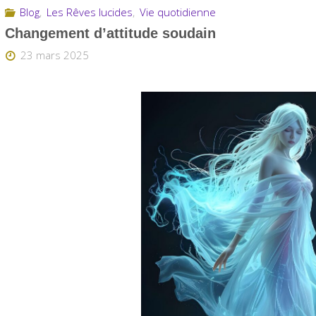
Blog
,
Les Rêves lucides
,
Vie quotidienne
Changement d’attitude soudain
23 mars 2025