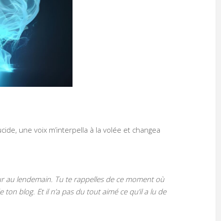
ide, une voix m’interpella à la volée et changea
our au lendemain. Tu te rappelles de ce moment où
 de ton blog. Et il n’a pas du tout aimé ce qu’il a lu de