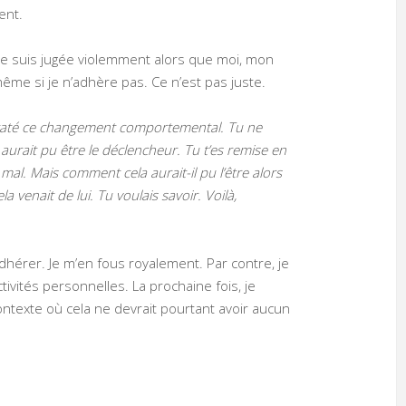
ent.
. Je suis jugée violemment alors que moi, mon
même si je n’adhère pas. Ce n’est pas juste.
onstaté ce changement comportemental. Tu ne
 aurait pu être le déclencheur. Tu t’es remise en
al. Mais comment cela aurait-il pu l’être alors
a venait de lui. Tu voulais savoir. Voilà,
dhérer. Je m’en fous royalement. Par contre, je
vités personnelles. La prochaine fois, je
ontexte où cela ne devrait pourtant avoir aucun