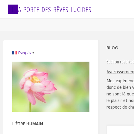
Skip
L
A
P
O
R
T
E
D
E
S
R
Ê
V
E
S
L
U
C
I
D
E
S
to
content
BLOG
Français
▼
Section réservé
Avertissemen
Mes expérienc
donc de bien v
ne sont là que
le plaisir et 
respect de ch
L’ÊTRE HUMAIN