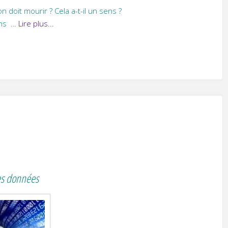
 doit mourir ? Cela a-t-il un sens ?
ens
…
Lire plus...
es données