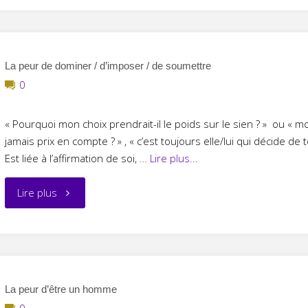
de
faire
La peur de dominer / d’imposer / de soumettre
0
un
choix"
« Pourquoi mon choix prendrait-il le poids sur le sien ? » ou « m
jamais prix en compte ? » , « c’est toujours elle/lui qui décide de 
Est liée à l’affirmation de soi,
…
Lire plus...
" La
Lire plus
peur
de
dominer
La peur d’être un homme
0