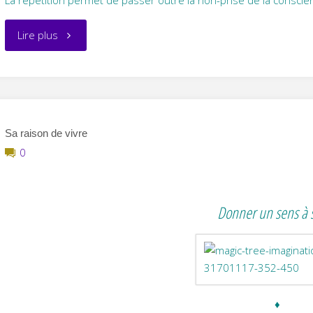
"La
Lire plus
répétition"
Sa raison de vivre
0
Donner un sens à s
♦