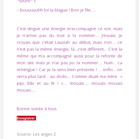
*souris* «
– bouuuuuhh lol la blague ! Bon je file…..
C’est dingue une énergie m’accompagne ce soir, mais
je n’arrive pas du tout à la nommer…. J’essaie, je
croyais que c’était Lauviah au début, mais non…. ce
n’est pas la même énergie, là…c’est différent… C’est la
même qui m’a accompagné aussi pour la refonte de
mon site mais je n’ai pas pu la nommer…. hum… ca
m’intrigue ! Car je la sens bien présente ! … enfin… on
verra plus tard… au dodo… Comme disait ma mère »
pipi, bibi et au lit ! »…. mouais….. mouais mouais
mouais….
Bonne soirée à tous
Enregistrer
Source: Les anges 2