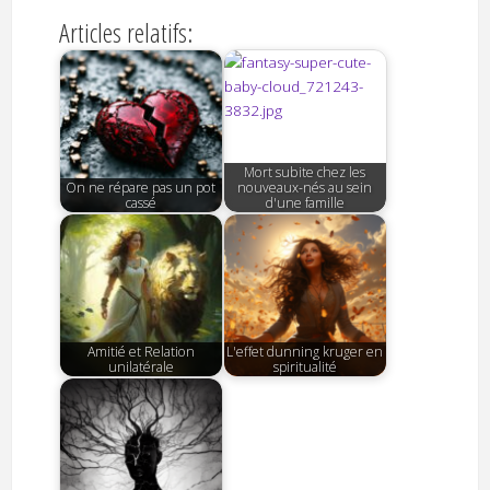
Articles relatifs:
Mort subite chez les
On ne répare pas un pot
nouveaux-nés au sein
cassé
d'une famille
Amitié et Relation
L'effet dunning kruger en
unilatérale
spiritualité