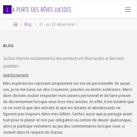
Skip
L
A
P
O
R
T
E
D
E
S
R
Ê
V
E
S
L
U
C
I
D
E
S
to
content
Home
Blog
21…eu 22 décembre !
BLOG
Section réservée exclusivement à mes aventures en rêves lucides et dans mon
quotidien.
Avertissement
Mes expériences reposent uniquement sur ma vie personnelle. En aucun
cas, je ne me base sur des croyances, paroles ou textes extérieurs. Merci
donc de bien vouloir respecter mon univers personnel et de faire preuve
de discernement lorsque vous lirez mes articles. En effet, il est évident que
ce ne sont là que des extraits et que les tenants et aboutissants ne
figurent pas toujours dans mes billets. Sachez aussi que je partage avant
tout pour le plaisir et non par obligation ou notion de devoir quelconque,
alors je participe volontiers au jeu des commentaires lorsque ceux-ci
restent dans le respect de chacun.