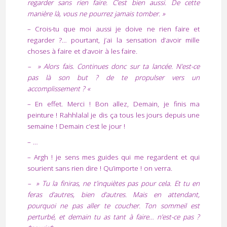
regarder sans rien faire. C’est bien aussi. De cette
manière là, vous ne pourrez jamais tomber. »
– Crois-tu que moi aussi je doive ne rien faire et
regarder ?… pourtant, j’ai la sensation d’avoir mille
choses à faire et d’avoir à les faire.
– » Alors fais. Continues donc sur ta lancée. N’est-ce
pas là son but ? de te propulser vers un
accomplissement ? «
– En effet. Merci ! Bon allez, Demain, je finis ma
peinture ! Rahhlalal je dis ça tous les jours depuis une
semaine ! Demain c’est le jour !
– …
– Argh ! je sens mes guides qui me regardent et qui
sourient sans rien dire ! Qu’importe ! on verra.
– » Tu la finiras, ne t’inquiètes pas pour cela. Et tu en
feras d’autres, bien d’autres. Mais en attendant,
pourquoi ne pas aller te coucher. Ton sommeil est
perturbé, et demain tu as tant à faire… n’est-ce pas ?