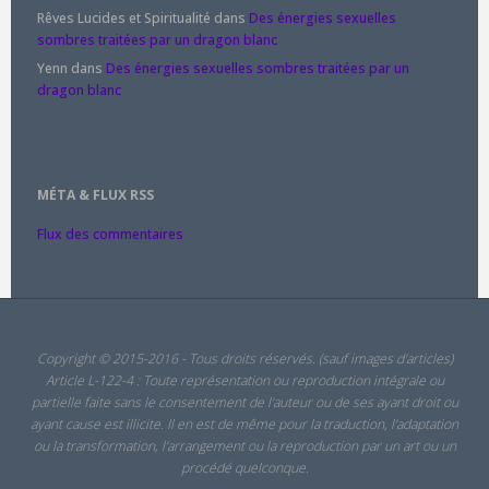
Rêves Lucides et Spiritualité
dans
Des énergies sexuelles
sombres traitées par un dragon blanc
Yenn
dans
Des énergies sexuelles sombres traitées par un
dragon blanc
MÉTA & FLUX RSS
Flux des commentaires
Copyright © 2015-2016 - Tous droits réservés. (sauf images d'articles)
Article L-122-4 : Toute représentation ou reproduction intégrale ou
partielle faite sans le consentement de l'auteur ou de ses ayant droit ou
ayant cause est illicite. Il en est de même pour la traduction, l'adaptation
ou la transformation, l'arrangement ou la reproduction par un art ou un
procédé quelconque.