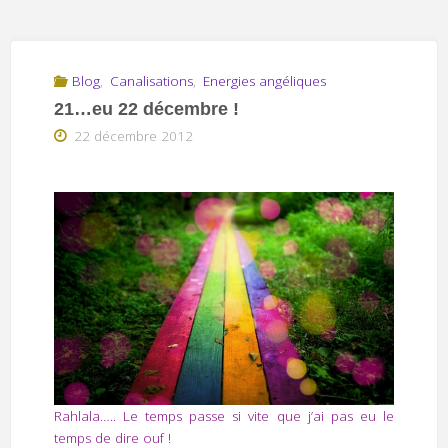
Blog
,
Canalisations
,
Energies angéliques
21…eu 22 décembre !
22 décembre 2012
Rahlala….. Le temps passe si vite que j’ai pas eu le
temps de dire ouf !