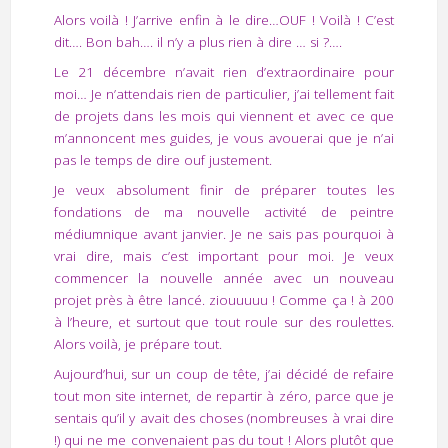
Alors voilà ! J’arrive enfin à le dire…OUF ! Voilà ! C’est
dit…. Bon bah…. il n’y a plus rien à dire … si ?….
Le 21 décembre n’avait rien d’extraordinaire pour
moi… Je n’attendais rien de particulier, j’ai tellement fait
de projets dans les mois qui viennent et avec ce que
m’annoncent mes guides, je vous avouerai que je n’ai
pas le temps de dire ouf justement.
Je veux absolument finir de préparer toutes les
fondations de ma nouvelle activité de peintre
médiumnique avant janvier. Je ne sais pas pourquoi à
vrai dire, mais c’est important pour moi. Je veux
commencer la nouvelle année avec un nouveau
projet près à être lancé. ziouuuuu ! Comme ça ! à 200
à l’heure, et surtout que tout roule sur des roulettes.
Alors voilà, je prépare tout.
Aujourd’hui, sur un coup de tête, j’ai décidé de refaire
tout mon site internet, de repartir à zéro, parce que je
sentais qu’il y avait des choses (nombreuses à vrai dire
!) qui ne me convenaient pas du tout ! Alors plutôt que