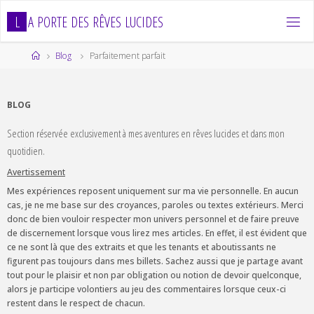
Skip
L
A
P
O
R
T
E
D
E
S
R
Ê
V
E
S
L
U
C
I
D
E
S
to
content
Home
Blog
Parfaitement parfait
BLOG
Section réservée exclusivement à mes aventures en rêves lucides et dans mon
quotidien.
Avertissement
Mes expériences reposent uniquement sur ma vie personnelle. En aucun
cas, je ne me base sur des croyances, paroles ou textes extérieurs. Merci
donc de bien vouloir respecter mon univers personnel et de faire preuve
de discernement lorsque vous lirez mes articles. En effet, il est évident que
ce ne sont là que des extraits et que les tenants et aboutissants ne
figurent pas toujours dans mes billets. Sachez aussi que je partage avant
tout pour le plaisir et non par obligation ou notion de devoir quelconque,
alors je participe volontiers au jeu des commentaires lorsque ceux-ci
restent dans le respect de chacun.