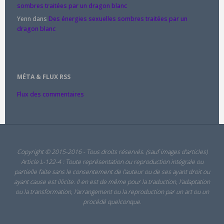
sombres traitées par un dragon blanc
Yenn
dans
Des énergies sexuelles sombres traitées par un
dragon blanc
MÉTA & FLUX RSS
Flux des commentaires
Copyright © 2015-2016 - Tous droits réservés. (sauf images d'articles)
Article L-122-4 : Toute représentation ou reproduction intégrale ou
partielle faite sans le consentement de l'auteur ou de ses ayant droit ou
ayant cause est illicite. Il en est de même pour la traduction, l'adaptation
ou la transformation, l'arrangement ou la reproduction par un art ou un
procédé quelconque.