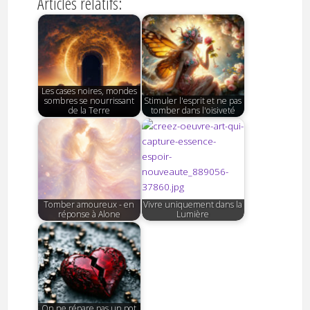
Articles relatifs:
Les cases noires, mondes
sombres se nourrissant
Stimuler l'esprit et ne pas
de la Terre
tomber dans l'oisiveté
Tomber amoureux - en
Vivre uniquement dans la
réponse à Alone
Lumière
On ne répare pas un pot