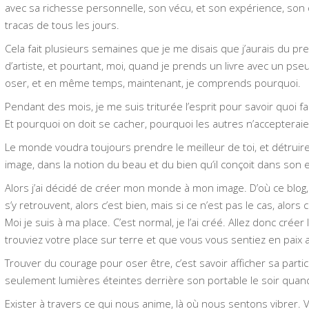
avec sa richesse personnelle, son vécu, et son expérience, son 
tracas de tous les jours.
Cela fait plusieurs semaines que je me disais que j’aurais du 
d’artiste, et pourtant, moi, quand je prends un livre avec un p
oser, et en même temps, maintenant, je comprends pourquoi.
Pendant des mois, je me suis triturée l’esprit pour savoir quoi 
Et pourquoi on doit se cacher, pourquoi les autres n’accepteraien
Le monde voudra toujours prendre le meilleur de toi, et détruire
image, dans la notion du beau et du bien qu’il conçoit dans son e
Alors j’ai décidé de créer mon monde à mon image. D’où ce blog, 
s’y retrouvent, alors c’est bien, mais si ce n’est pas le cas, alo
Moi je suis à ma place. C’est normal, je l’ai créé. Allez donc crée
trouviez votre place sur terre et que vous vous sentiez en paix
Trouver du courage pour oser être, c’est savoir afficher sa partic
seulement lumières éteintes derrière son portable le soir quan
Exister à travers ce qui nous anime, là où nous sentons vibrer. 