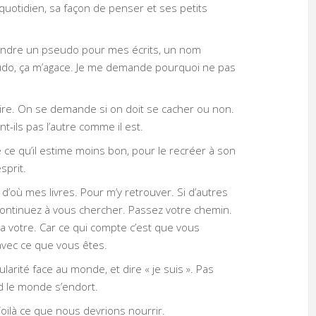
quotidien, sa façon de penser et ses petits
prendre un pseudo pour mes écrits, un nom
seudo, ça m’agace. Je me demande pourquoi ne pas
faire. On se demande si on doit se cacher ou non.
t-ils pas l’autre comme il est.
 ce qu’il estime moins bon, pour le recréer à son
sprit.
d’où mes livres. Pour m’y retrouver. Si d’autres
rs continuez à vous chercher. Passez votre chemin.
r la votre. Car ce qui compte c’est que vous
 avec ce que vous êtes.
ularité face au monde, et dire « je suis ». Pas
d le monde s’endort.
Voilà ce que nous devrions nourrir.