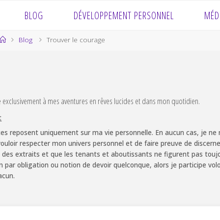
BLOG
DÉVELOPPEMENT PERSONNEL
MÉD
Home
Blog
Trouver le courage
e exclusivement à mes aventures en rêves lucides et dans mon quotidien.
t
es reposent uniquement sur ma vie personnelle. En aucun cas, je ne m
ouloir respecter mon univers personnel et de faire preuve de discernem
 des extraits et que les tenants et aboutissants ne figurent pas touj
non par obligation ou notion de devoir quelconque, alors je participe v
acun.