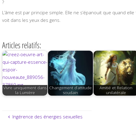
?
L’âme est par principe simple. Elle ne s’épanouit que quand elle f
voit dans les yeux des gens.
Articles relatifs:
Vivre uniquement dans
Changement d’attitude
Amitié et Relation
la Lumière
soudain
unilatérale
Ingérence des énergies sexuelles