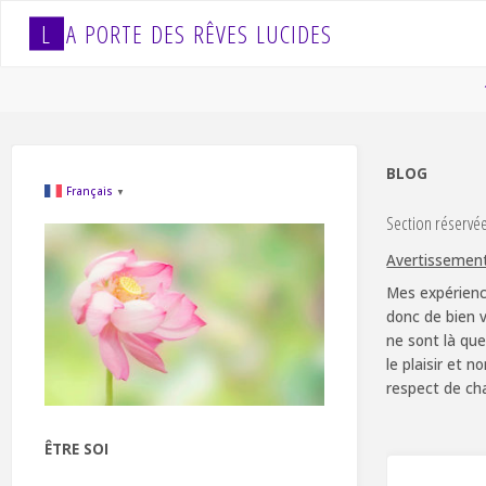
Skip
L
A
P
O
R
T
E
D
E
S
R
Ê
V
E
S
L
U
C
I
D
E
S
to
content
BLOG
Français
▼
Section réservé
Avertissemen
Mes expérienc
donc de bien v
ne sont là que
le plaisir et 
respect de ch
ÊTRE SOI