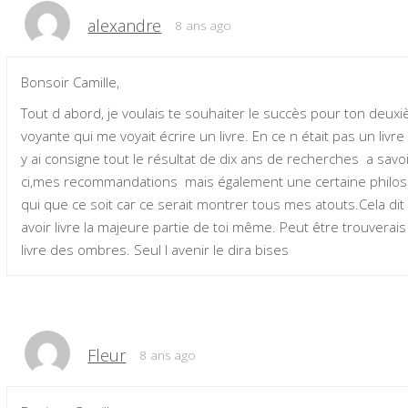
alexandre
8 ans ago
Bonsoir Camille,
Tout d abord, je voulais te souhaiter le succès pour ton deuxi
voyante qui me voyait écrire un livre. En ce n était pas un liv
y ai consigne tout le résultat de dix ans de recherches a sav
ci,mes recommandations mais également une certaine philoso
qui que ce soit car ce serait montrer tous mes atouts.Cela dit ,j
avoir livre la majeure partie de toi même. Peut être trouverai
livre des ombres. Seul l avenir le dira bises
Fleur
8 ans ago