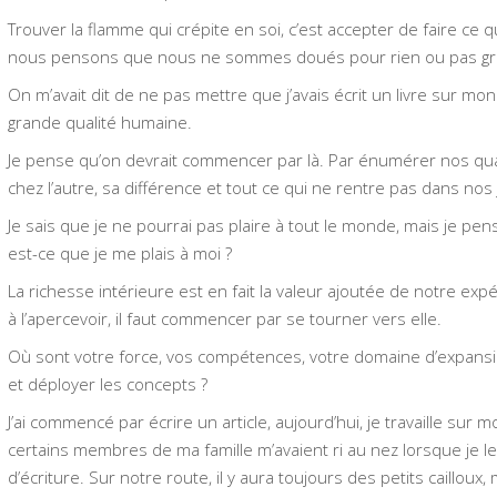
Trouver la flamme qui crépite en soi, c’est accepter de faire ce
nous pensons que nous ne sommes doués pour rien ou pas gran
On m’avait dit de ne pas mettre que j’avais écrit un livre sur mon 
grande qualité humaine.
Je pense qu’on devrait commencer par là. Par énumérer nos qua
chez l’autre, sa différence et tout ce qui ne rentre pas dans no
Je sais que je ne pourrai pas plaire à tout le monde, mais je pe
est-ce que je me plais à moi ?
La richesse intérieure est en fait la valeur ajoutée de notre ex
à l’apercevoir, il faut commencer par se tourner vers elle.
Où sont votre force, vos compétences, votre domaine d’expansio
et déployer les concepts ?
J’ai commencé par écrire un article, aujourd’hui, je travaille sur
certains membres de ma famille m’avaient ri au nez lorsque je le
d’écriture. Sur notre route, il y aura toujours des petits cailloux,