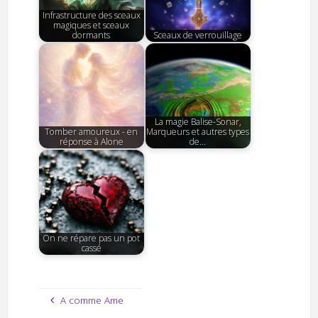
Infrastructure des sceaux
magiques et sceaux
dormants
Sceaux de verrouillage
La magie Balise-Sonar,
Tomber amoureux - en
Marqueurs et autres types
réponse à Alone
de…
On ne répare pas un pot
cassé
A comme Ame