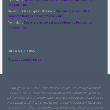
dragon blanc
Rêves Lucides et Spiritualité
dans
Des énergies sexuelles
sombres traitées par un dragon blanc
Yenn
dans
Des énergies sexuelles sombres traitées par un
dragon blanc
MÉTA & FLUX RSS
Flux des commentaires
Copyright © 2015-2016 - Tous droits réservés. (sauf images d'articles)
Article L-122-4 : Toute représentation ou reproduction intégrale ou
partielle faite sans le consentement de l'auteur ou de ses ayant droit ou
ayant cause est illicite. Il en est de même pour la traduction, l'adaptation
ou la transformation, l'arrangement ou la reproduction par un art ou un