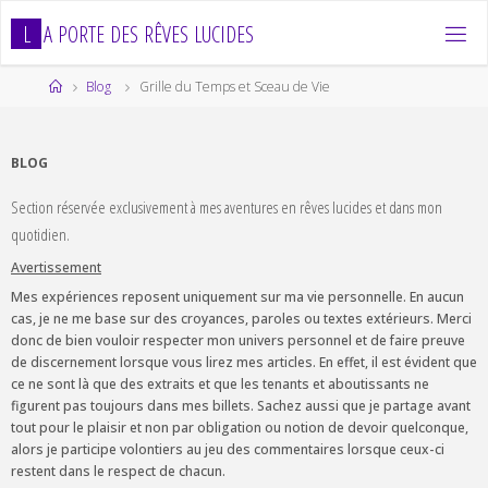
Skip
L
A
P
O
R
T
E
D
E
S
R
Ê
V
E
S
L
U
C
I
D
E
S
to
content
Home
Blog
Grille du Temps et Sceau de Vie
BLOG
Section réservée exclusivement à mes aventures en rêves lucides et dans mon
quotidien.
Avertissement
Mes expériences reposent uniquement sur ma vie personnelle. En aucun
cas, je ne me base sur des croyances, paroles ou textes extérieurs. Merci
donc de bien vouloir respecter mon univers personnel et de faire preuve
de discernement lorsque vous lirez mes articles. En effet, il est évident que
ce ne sont là que des extraits et que les tenants et aboutissants ne
figurent pas toujours dans mes billets. Sachez aussi que je partage avant
tout pour le plaisir et non par obligation ou notion de devoir quelconque,
alors je participe volontiers au jeu des commentaires lorsque ceux-ci
restent dans le respect de chacun.